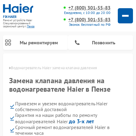
+7 (800) 301-55-83
Ежедневно, с 10:00 до 20:00
FIX-HAIER
+7 (800) 301-55-83
Ремонт устройств Haier
Специализированный
Звонок бесплатный по РФ
cервисный центр г.
Пенза
Мы ремонтируем
Позвонить
Пензе
Водонагреватель Haier замена клапана давления
Замена клапана давления на
водонагревателе Haier в Пензе
Привезем и увезем водонагреватель Haier
собственной доставкой
Гарантия на наши работы по ремонту
до 3-х лет
водонагревателей Haier
Ремонт стиральных машин Haier
Ремонт сушильных машин Haier
Ремонт морозильных камер Haier
Ремонт посудомоечных машин Haier
Ремонт варочных панелей Haier
Ремонт роботов-пылесосов Haier
Ремонт микроволновых печей Haier
Ремонт сушильных автоматов Haier
Срочный ремонт водонагревателей Haier в
течении часа