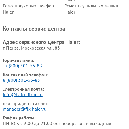
Ремонт духовых шкафов
Ремонт сушильных машин
Haier
Haier
Ремонт варочных панелей
Ремонт морозильных камер
Haier
Haier
Контакты сервис центра
Ремонт роботов-пылесосов
Ремонт посудомоечных
Haier
машин Haier
Адрес сервисного центра Haier:
г. Пенза, Московская ул., 83
Горячая линия:
+7 (800) 301-55-83
Контактный телефон:
8 (800) 301-55-83
Электронная почта:
info@haier-fixim.ru
для юридических лиц
manager@fix-haier.ru
График работы:
ПН-ВСК с 9:00 до 21:00 без перерывов и выходных