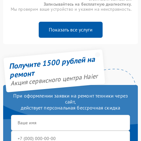
Записывайтесь на бесплатную диагностику.
Мы проверим ваше устройство и укажем на неисправность.
Показать все услуги
Получите 1500 рублей на
ремонт
Акция сервисного центра Haier
При оформлении заявки на ремонт техники через
сайт,
действует персональная бессрочная скидка