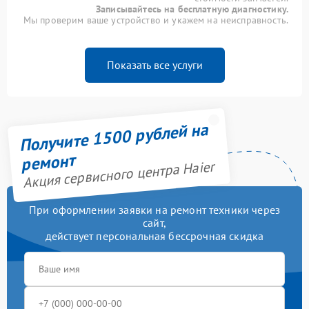
Записывайтесь на бесплатную диагностику.
Мы проверим ваше устройство и укажем на неисправность.
Показать все услуги
Получите 1500 рублей на
ремонт
Акция сервисного центра Haier
При оформлении заявки на ремонт техники через
сайт,
действует персональная бессрочная скидка