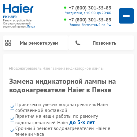
+7 (800) 301-55-83
Ежедневно, с 10:00 до 20:00
FIX-HAIER
+7 (800) 301-55-83
Ремонт устройств Haier
Специализированный
Звонок бесплатный по РФ
cервисный центр г.
Пенза
Мы ремонтируем
Позвонить
Пензе
Водонагреватель Haier замена индикаторной лампы
Замена индикаторной лампы на
водонагревателе Haier в Пензе
Привезем и увезем водонагреватель Haier
собственной доставкой
Гарантия на наши работы по ремонту
до 3-х лет
водонагревателей Haier
Ремонт стиральных машин Haier
Ремонт сушильных машин Haier
Ремонт морозильных камер Haier
Ремонт посудомоечных машин Haier
Ремонт варочных панелей Haier
Ремонт роботов-пылесосов Haier
Ремонт микроволновых печей Haier
Ремонт сушильных автоматов Haier
Срочный ремонт водонагревателей Haier в
течении часа