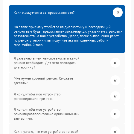
Какие документы вы предоставляете?
На этапе приема устройства на диагностику и последующий
ремонт вам будет предоставлен заказ-наряд с указанием страховых
обязательств на ваше устройство. Далее, после выполнения работ
по ремонту техники, вы получите акт выполненных работ и
гарантийный талон.
Я уже знаю в чем неисправность и какой
ремонт необходим. Для чего проводить
диагностику?
Мне нужен срочный ремонт. Сможете
сделать?
Я хочу, чтобы мое устройство
ремонтировали при мне.
Я хочу, чтобы мое устройство
ремонтировалось только оригинальными
запчастями.
Как я узнаю, что мое устройство готово?