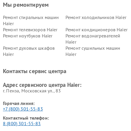
Мы ремонтируем
Ремонт стиральных машин
Ремонт холодильников Haier
Haier
Ремонт телевизоров Haier
Ремонт кондиционеров Haier
Ремонт ноутбуков Haier
Ремонт водонагревателей
Haier
Ремонт духовых шкафов
Ремонт сушильных машин
Haier
Haier
Ремонт варочных панелей
Ремонт морозильных камер
Haier
Haier
Контакты сервис центра
Ремонт роботов-пылесосов
Ремонт посудомоечных
Haier
машин Haier
Адрес сервисного центра Haier:
г. Пенза, Московская ул., 83
Горячая линия:
+7 (800) 301-55-83
Контактный телефон:
8 (800) 301-55-83