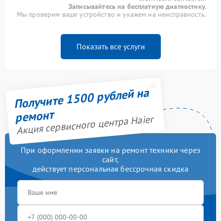
Записывайтесь на бесплатную диагностику.
Мы проверим ваше устройство и укажем на неисправность.
Показать все услуги
Получите 1500 рублей на
ремонт
Акция сервисного центра Haier
При оформлении заявки на ремонт техники через
сайт,
действует персональная бессрочная скидка