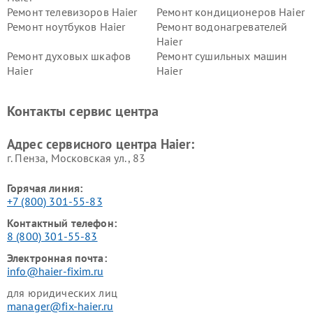
Ремонт телевизоров Haier
Ремонт кондиционеров Haier
Ремонт ноутбуков Haier
Ремонт водонагревателей
Haier
Ремонт духовых шкафов
Ремонт сушильных машин
Haier
Haier
Ремонт варочных панелей
Ремонт морозильных камер
Haier
Haier
Контакты сервис центра
Ремонт роботов-пылесосов
Ремонт посудомоечных
Haier
машин Haier
Адрес сервисного центра Haier:
г. Пенза, Московская ул., 83
Горячая линия:
+7 (800) 301-55-83
Контактный телефон:
8 (800) 301-55-83
Электронная почта:
info@haier-fixim.ru
для юридических лиц
manager@fix-haier.ru