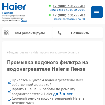
+7 (800) 301-55-83
Ежедневно, с 10:00 до 20:00
FIX-HAIER
+7 (800) 301-55-83
Ремонт устройств Haier
Специализированный
Звонок бесплатный по РФ
cервисный центр г.
Пенза
Мы ремонтируем
Позвонить
Пензе
Водонагреватель Haier промывка водяного фильтра
Промывка водяного фильтра на
водонагревателе Haier в Пензе
Привезем и увезем водонагреватель Haier
собственной доставкой
Гарантия на наши работы по ремонту
до 3-х лет
водонагревателей Haier
Ремонт стиральных машин Haier
Ремонт сушильных машин Haier
Ремонт морозильных камер Haier
Ремонт посудомоечных машин Haier
Ремонт варочных панелей Haier
Ремонт роботов-пылесосов Haier
Ремонт микроволновых печей Haier
Ремонт сушильных автоматов Haier
Срочный ремонт водонагревателей Haier в
течении часа