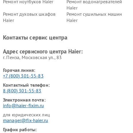
Ремонт ноутбуков Haier
Ремонт водонагревателей
Haier
Ремонт духовых шкафов
Ремонт сушильных машин
Haier
Haier
Ремонт варочных панелей
Ремонт морозильных камер
Haier
Haier
Контакты сервис центра
Ремонт роботов-пылесосов
Ремонт посудомоечных
Haier
машин Haier
Адрес сервисного центра Haier:
г. Пенза, Московская ул., 83
Горячая линия:
+7 (800) 301-55-83
Контактный телефон:
8 (800) 301-55-83
Электронная почта:
info@haier-fixim.ru
для юридических лиц
manager@fix-haier.ru
График работы: