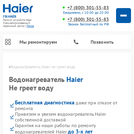
+7 (800) 301-55-83
Ежедневно, с 10:00 до 20:00
FIX-HAIER
+7 (800) 301-55-83
Ремонт устройств Haier
Специализированный
Звонок бесплатный по РФ
cервисный центр г.
Пенза
Мы ремонтируем
Позвонить
Пензе
Водонагреватель Haier не греет воду
Водонагреватель
Haier
Не греет воду
Бесплатная диагностика
даже при отказе от
ремонта
Привезем и увезем водонагреватель Haier
собственной доставкой
Ремонт стиральных машин Haier
Ремонт сушильных машин Haier
Ремонт морозильных камер Haier
Ремонт посудомоечных машин Haier
Ремонт варочных панелей Haier
Ремонт роботов-пылесосов Haier
Ремонт микроволновых печей Haier
Ремонт сушильных автоматов Haier
Гарантия на наши работы по ремонту
до 3-х лет
водонагревателей Haier