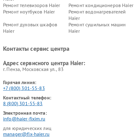
Ремонт телевизоров Haier
Ремонт кондиционеров Haier
Ремонт ноутбуков Haier
Ремонт водонагревателей
Haier
Ремонт духовых шкафов
Ремонт сушильных машин
Haier
Haier
Ремонт варочных панелей
Ремонт морозильных камер
Haier
Haier
Контакты сервис центра
Ремонт роботов-пылесосов
Ремонт посудомоечных
Haier
машин Haier
Адрес сервисного центра Haier:
г. Пенза, Московская ул., 83
Горячая линия:
+7 (800) 301-55-83
Контактный телефон:
8 (800) 301-55-83
Электронная почта:
info@haier-fixim.ru
для юридических лиц
manager@fix-haier.ru