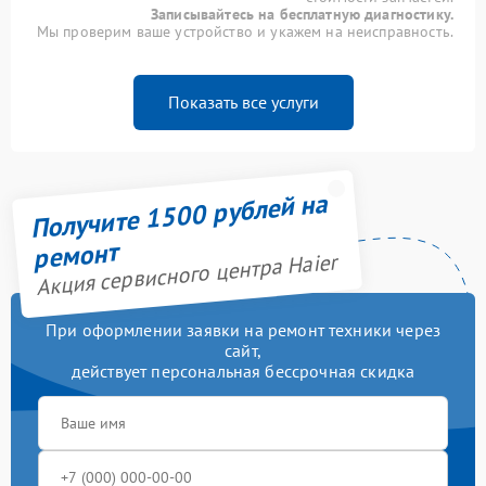
Записывайтесь на бесплатную диагностику.
Мы проверим ваше устройство и укажем на неисправность.
Показать все услуги
Получите 1500 рублей на
ремонт
Акция сервисного центра Haier
При оформлении заявки на ремонт техники через
сайт,
действует персональная бессрочная скидка