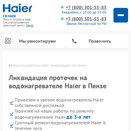
+7 (800) 301-55-83
Ежедневно, с 10:00 до 20:00
FIX-HAIER
+7 (800) 301-55-83
Ремонт устройств Haier
Специализированный
Звонок бесплатный по РФ
cервисный центр г.
Пенза
Мы ремонтируем
Позвонить
Пензе
Водонагреватель Haier ликвидация протечек
Ликвидация протечек на
водонагревателе Haier в Пензе
Привезем и увезем водонагреватель Haier
собственной доставкой
Гарантия на наши работы по ремонту
до 3-х лет
водонагревателей Haier
Ремонт стиральных машин Haier
Ремонт сушильных машин Haier
Ремонт морозильных камер Haier
Ремонт посудомоечных машин Haier
Ремонт варочных панелей Haier
Ремонт роботов-пылесосов Haier
Ремонт микроволновых печей Haier
Ремонт сушильных автоматов Haier
Срочный ремонт водонагревателей Haier в
течении часа