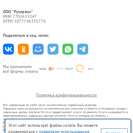
ООО "Русервис"
ИНН 7702633247
ОГРН 1077746335776
Поделиться в соц. сетях:
Мы принимаем
все формы оплаты
Политика конфиденциальности
Вся информация на сайте носит исключительно справочный характер.
Товарные знаки используются исключительно для описания устройств, в отношении которых
сервисные центры pnz.haier-fixim.ru предоставляют услуги по ремонту. Услуги оказываются в
неавторизованных сервисных центрах pnz.haier-fixim.ru, которые не связаны с
правообладателями товарных знаков или их официальными представителями.
Ремонт осуществляется для устройств, уже введенных в гражданский оборот в соответствии
Этот сайт использует файлы cookie. Вы можете
со статьей 1487 ГК РФ.
Использование товарных знаков не преследует цели индивидуализации услуг или введения
ознакомиться с
правилами использования