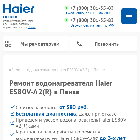
+7 (800) 301-55-83
Ежедневно, с 10:00 до 20:00
FIX-HAIER
+7 (800) 301-55-83
Ремонт устройств Haier
Специализированный
Звонок бесплатный по РФ
cервисный центр г.
Пенза
Мы ремонтируем
Позвонить
Пензе
Ремонт водонагревателя Haier ES80V-A2(R) в Пензе
Ремонт водонагревателя Haier
ES80V-A2(R) в Пензе
от 380 руб.
Стоимость ремонта
Бесплатная диагностика
даже при отказе
Привезем и увезем водонагреватель Haier ES80V-
A2(R) сами
Ремонт стиральных машин Haier
Ремонт сушильных машин Haier
Ремонт морозильных камер Haier
Ремонт посудомоечных машин Haier
Ремонт варочных панелей Haier
Ремонт роботов-пылесосов Haier
Ремонт микроволновых печей Haier
Ремонт сушильных автоматов Haier
Гарантия на наши работы по ремонту
до 3-х лет
водонагревателей Haier ES80V-A2(R)