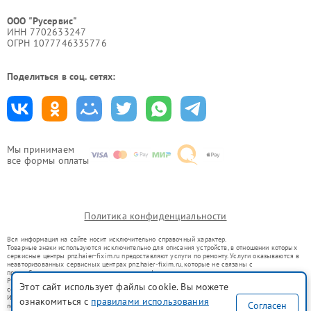
ООО "Русервис"
ИНН 7702633247
ОГРН 1077746335776
Поделиться в соц. сетях:
Мы принимаем
все формы оплаты
Политика конфиденциальности
Вся информация на сайте носит исключительно справочный характер.
Товарные знаки используются исключительно для описания устройств, в отношении которых
сервисные центры pnz.haier-fixim.ru предоставляют услуги по ремонту. Услуги оказываются в
неавторизованных сервисных центрах pnz.haier-fixim.ru, которые не связаны с
правообладателями товарных знаков или их официальными представителями.
Ремонт осуществляется для устройств, уже введенных в гражданский оборот в соответствии
Этот сайт использует файлы cookie. Вы можете
со статьей 1487 ГК РФ.
Использование товарных знаков не преследует цели индивидуализации услуг или введения
ознакомиться с
правилами использования
Согласен
потребителей в заблуждение, а служит для информирования о предоставляемых услугах по