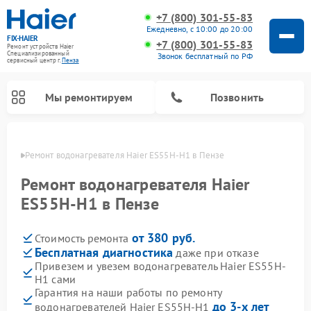
+7 (800) 301-55-83
Ежедневно, с 10:00 до 20:00
FIX-HAIER
+7 (800) 301-55-83
Ремонт устройств Haier
Специализированный
Звонок бесплатный по РФ
cервисный центр г.
Пенза
Мы ремонтируем
Позвонить
Пензе
Ремонт водонагревателя Haier ES55H-H1 в Пензе
Ремонт водонагревателя Haier
ES55H-H1 в Пензе
от 380 руб.
Стоимость ремонта
Бесплатная диагностика
даже при отказе
Привезем и увезем водонагреватель Haier ES55H-
H1 сами
Ремонт стиральных машин Haier
Ремонт сушильных машин Haier
Ремонт морозильных камер Haier
Ремонт посудомоечных машин Haier
Ремонт варочных панелей Haier
Ремонт роботов-пылесосов Haier
Ремонт микроволновых печей Haier
Ремонт сушильных автоматов Haier
Гарантия на наши работы по ремонту
до 3-х лет
водонагревателей Haier ES55H-H1