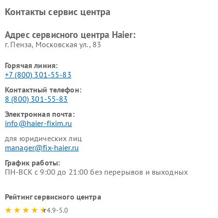
Haier
Haier
Контакты сервис центра
Ремонт роботов-пылесосов
Ремонт посудомоечных
Haier
машин Haier
Адрес сервисного центра Haier:
г. Пенза, Московская ул., 83
Горячая линия:
+7 (800) 301-55-83
Контактный телефон:
8 (800) 301-55-83
Электронная почта:
info@haier-fixim.ru
для юридических лиц
manager@fix-haier.ru
График работы:
ПН-ВСК с 9:00 до 21:00 без перерывов и выходных
Рейтинг сервисного центра
4.9-5.0