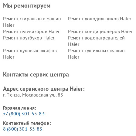
Мы ремонтируем
Ремонт стиральных машин
Ремонт холодильников Haier
Haier
Ремонт телевизоров Haier
Ремонт кондиционеров Haier
Ремонт ноутбуков Haier
Ремонт водонагревателей
Haier
Ремонт духовых шкафов
Ремонт сушильных машин
Haier
Haier
Ремонт варочных панелей
Ремонт морозильных камер
Haier
Haier
Контакты сервис центра
Ремонт роботов-пылесосов
Ремонт посудомоечных
Haier
машин Haier
Адрес сервисного центра Haier:
г. Пенза, Московская ул., 83
Горячая линия:
+7 (800) 301-55-83
Контактный телефон:
8 (800) 301-55-83