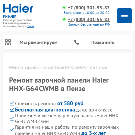
+7 (800) 301-55-83
Ежедневно, с 10:00 до 20:00
FIX-HAIER
+7 (800) 301-55-83
Ремонт устройств Haier
Специализированный
Звонок бесплатный по РФ
cервисный центр г.
Пенза
Мы ремонтируем
Позвонить
Пензе
Ремонт варочной панели Haier HHX-G64CWMB в Пензе
Ремонт варочной панели Haier
HHX-G64CWMB в Пензе
от 580 руб.
Стоимость ремонта
Бесплатная диагностика
даже при отказе
Привезем и увезем варочную панель Haier HHX-
G64CWMB сами
Ремонт стиральных машин Haier
Ремонт морозильных камер Haier
Ремонт посудомоечных машин Haier
Ремонт сушильных машин Haier
Ремонт роботов-пылесосов Haier
Ремонт микроволновых печей Haier
Ремонт сушильных автоматов Haier
Гарантия на наши работы по ремонту варочных
до 3-х лет
панелей Haier HHX-G64CWMB