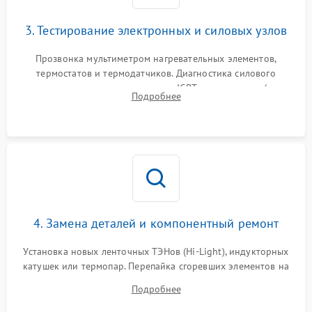
3. Тестирование электронных и силовых узлов
Прозвонка мультиметром нагревательных элементов,
термостатов и термодатчиков. Диагностика силового
модуля, реле, диодных мостов и IGBT-транзисторов (для
Подробнее
индукции). Проверка кранов и газ-контроля (для газовых
панелей).
4. Замена деталей и компонентный ремонт
Установка новых ленточных ТЭНов (Hi-Light), индукторных
катушек или термопар. Перепайка сгоревших элементов на
плате управления, восстановление токопроводящих
Подробнее
дорожек. Очистка контактов и замена поврежденной
проводки.