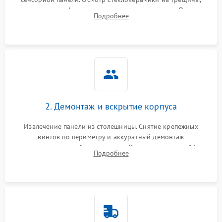
проверка конфорок на равномерность нагрева. Опрос
Подробнее
клиента о симптомах (не включается, не видит посуду,
щелкает).
2. Демонтаж и вскрытие корпуса
Извлечение панели из столешницы. Снятие крепежных
винтов по периметру и аккуратный демонтаж
стеклокерамической поверхности. Отсоединение шлейфов
Подробнее
сенсорного блока для доступа к силовым платам, катушкам
или ТЭНам.