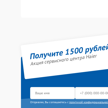
Получите 1500 рубле
Акция сервисного центра Haier
Отправляя, Вы соглашаетесь с
политикой конфиденциально