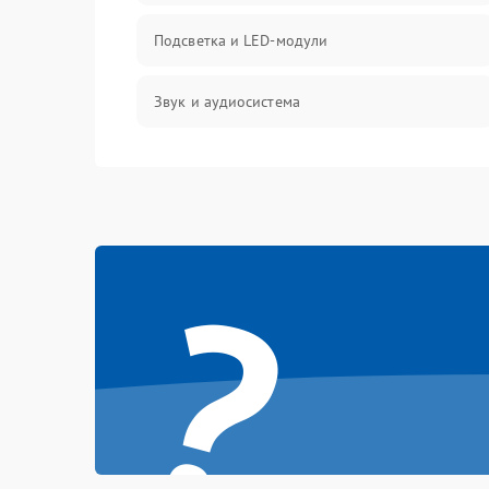
Подсветка и LED-модули
Звук и аудиосистема
Сигнал и приём каналов
Разъёмы и интерфейсы
?
Механические повреждения
Программное обеспечение
Корпус и механика
Пульт и управление