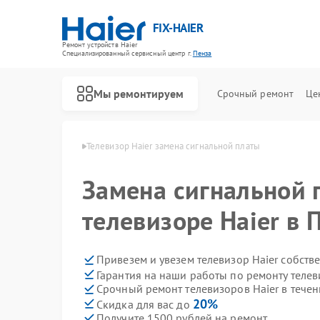
FIX-HAIER
Ремонт устройств Haier
Специализированный cервисный центр г.
Пенза
Мы ремонтируем
Срочный ремонт
Це
зоров Haier в Пензе
Телевизор Haier замена сигнальной платы
Замена сигнальной 
телевизоре Haier в 
Привезем и увезем телевизор Haier собств
Гарантия на наши работы по ремонту телев
Срочный ремонт телевизоров Haier в течен
20%
Скидка для вас до
Получите 1500 рублей на ремонт
Ремонт стиральных машин Haier
Ремонт водонагревателей Haier
Ремонт духовых шкафов Haier
Ремонт сушильных машин Haier
Ремонт варочных панелей Haier
Ремонт морозильных камер Haier
Ремонт роботов-пылесосов Haier
Ремонт посудомоечных машин Haier
Ремонт парогенераторов Haier
Ремонт микроволновых печей Haier
Ремонт сушильных автоматов Haier