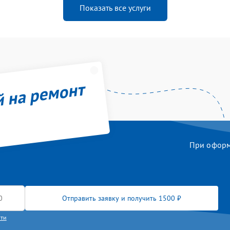
Показать все услуги
й на ремонт
При оформл
Отправить заявку и получить 1500 ₽
сти