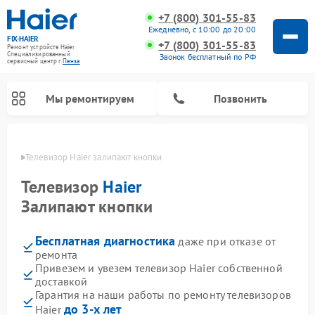
+7 (800) 301-55-83
Ежедневно, с 10:00 до 20:00
FIX-HAIER
+7 (800) 301-55-83
Ремонт устройств Haier
Специализированный
Звонок бесплатный по РФ
cервисный центр г.
Пенза
Мы ремонтируем
Позвонить
Пензе
Телевизор Haier залипают кнопки
Телевизор
Haier
Залипают кнопки
Бесплатная диагностика
даже при отказе от
ремонта
Привезем и увезем телевизор Haier собственной
доставкой
Ремонт стиральных машин Haier
Ремонт сушильных машин Haier
Ремонт морозильных камер Haier
Ремонт посудомоечных машин Haier
Ремонт варочных панелей Haier
Ремонт роботов-пылесосов Haier
Ремонт микроволновых печей Haier
Ремонт сушильных автоматов Haier
Гарантия на наши работы по ремонту телевизоров
до 3-х лет
Haier