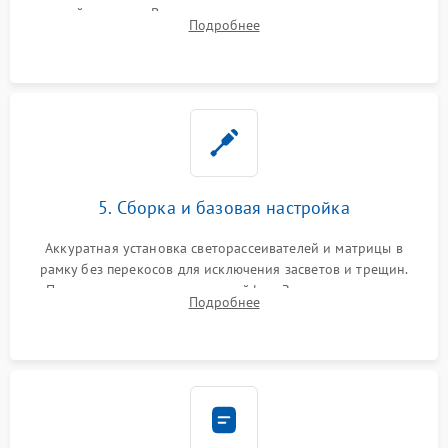
хрупкой матрицы. Восстановление поврежденных дорожек,
Подробнее
прошивка микросхем памяти EEPROM
5. Сборка и базовая настройка
Аккуратная установка светорассеивателей и матрицы в
рамку без перекосов для исключения засветов и трещин.
Подключение внутренних шлейфов. Закрытие корпуса.
Подробнее
Сброс настроек и обновление программного обеспечения.