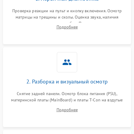
Проверка реакции на пульт и кнопку включения. Осмотр
матрицы на трещины и сколы. Оценка звука, наличия
подсветки и индикаторов ошибок. Подключение тестовых
Подробнее
источников сигнала для выявления симптомов поломки.
2. Разборка и визуальный осмотр
Снятие задней панели. Осмотр блока питания (PSU),
материнской платы (MainBoard) и платы T-Con на вздутые
конденсаторы, прогары, окисления и микротрещины.
Подробнее
Проверка надежности фиксации и целостности шлейфов.