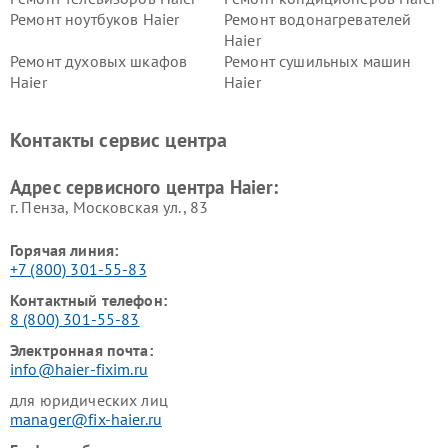
Ремонт ноутбуков Haier
Ремонт водонагревателей
Haier
Ремонт духовых шкафов
Ремонт сушильных машин
Haier
Haier
Ремонт варочных панелей
Ремонт морозильных камер
Haier
Haier
Контакты сервис центра
Ремонт роботов-пылесосов
Ремонт посудомоечных
Haier
машин Haier
Адрес сервисного центра Haier:
г. Пенза, Московская ул., 83
Горячая линия:
+7 (800) 301-55-83
Контактный телефон:
8 (800) 301-55-83
Электронная почта:
info@haier-fixim.ru
для юридических лиц
manager@fix-haier.ru