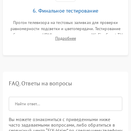
6. Финальное тестирование
Прогон телевизора на тестовых заливках для проверки
равномерности подсветки и цветопередачи. Тестирование
работы разъемов HDMI, динамиков, модуля Wi-Fi и Smart TV
Подробнее
в рабочем режиме в течение нескольких часов.
FAQ. Ответы на вопросы
Вы можете ознакомиться с приведенными ниже
часто задаваемыми вопросами, либо обратиться в
сервисный центр “FIX-Haier” по следующему телефону