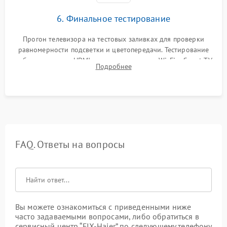
6. Финальное тестирование
Прогон телевизора на тестовых заливках для проверки
равномерности подсветки и цветопередачи. Тестирование
работы разъемов HDMI, динамиков, модуля Wi-Fi и Smart TV
Подробнее
в рабочем режиме в течение нескольких часов.
FAQ. Ответы на вопросы
Вы можете ознакомиться с приведенными ниже
часто задаваемыми вопросами, либо обратиться в
сервисный центр “FIX-Haier” по следующему телефону