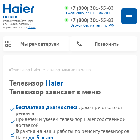
+7 (800) 301-55-83
Ежедневно, с 10:00 до 20:00
FIX-HAIER
+7 (800) 301-55-83
Ремонт устройств Haier
Специализированный
Звонок бесплатный по РФ
cервисный центр г.
Пенза
Мы ремонтируем
Позвонить
Пензе
Телевизор Haier телевизор зависает в меню
Телевизор
Haier
Телевизор зависает в меню
Бесплатная диагностика
даже при отказе от
ремонта
Привезем и увезем телевизор Haier собственной
доставкой
Ремонт стиральных машин Haier
Ремонт сушильных машин Haier
Ремонт морозильных камер Haier
Ремонт посудомоечных машин Haier
Ремонт варочных панелей Haier
Ремонт роботов-пылесосов Haier
Ремонт микроволновых печей Haier
Ремонт сушильных автоматов Haier
Гарантия на наши работы по ремонту телевизоров
до 3-х лет
Haier