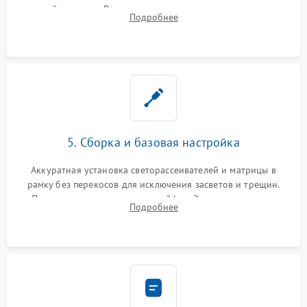
хрупкой матрицы. Восстановление поврежденных дорожек,
Подробнее
прошивка микросхем памяти EEPROM
5. Сборка и базовая настройка
Аккуратная установка светорассеивателей и матрицы в
рамку без перекосов для исключения засветов и трещин.
Подключение внутренних шлейфов. Закрытие корпуса.
Подробнее
Сброс настроек и обновление программного обеспечения.