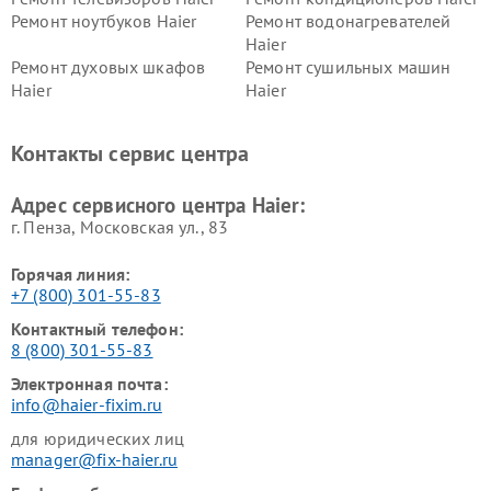
Ремонт ноутбуков Haier
Ремонт водонагревателей
Haier
Ремонт духовых шкафов
Ремонт сушильных машин
Haier
Haier
Ремонт варочных панелей
Ремонт морозильных камер
Haier
Haier
Контакты сервис центра
Ремонт роботов-пылесосов
Ремонт посудомоечных
Haier
машин Haier
Адрес сервисного центра Haier:
г. Пенза, Московская ул., 83
Горячая линия:
+7 (800) 301-55-83
Контактный телефон:
8 (800) 301-55-83
Электронная почта:
info@haier-fixim.ru
для юридических лиц
manager@fix-haier.ru