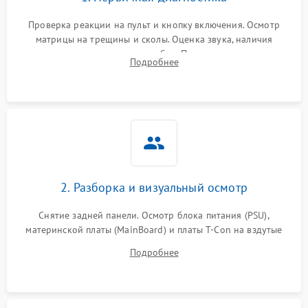
Проверка реакции на пульт и кнопку включения. Осмотр
матрицы на трещины и сколы. Оценка звука, наличия
подсветки и индикаторов ошибок. Подключение тестовых
Подробнее
источников сигнала для выявления симптомов поломки.
2. Разборка и визуальный осмотр
Снятие задней панели. Осмотр блока питания (PSU),
материнской платы (MainBoard) и платы T-Con на вздутые
конденсаторы, прогары, окисления и микротрещины.
Подробнее
Проверка надежности фиксации и целостности шлейфов.