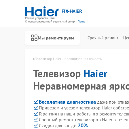
FIX-HAIER
Ремонт устройств Haier
Специализированный cервисный центр г.
Пенза
Мы ремонтируем
Срочный ремонт
Це
зоров Haier в Пензе
Телевизор Haier неравномерная яркость
Телевизор
Haier
Неравномерная ярк
Бесплатная диагностика
даже при отказ
Привезем и увезем телевизор Haier собств
Гарантия на наши работы по ремонту телев
Срочный ремонт телевизоров Haier в течен
20%
Скидка для вас до
Ремонт стиральных машин Haier
Ремонт водонагревателей Haier
Ремонт духовых шкафов Haier
Ремонт сушильных машин Haier
Ремонт варочных панелей Haier
Ремонт морозильных камер Haier
Ремонт роботов-пылесосов Haier
Ремонт посудомоечных машин Haier
Ремонт парогенераторов Haier
Ремонт микроволновых печей Haier
Ремонт сушильных автоматов Haier