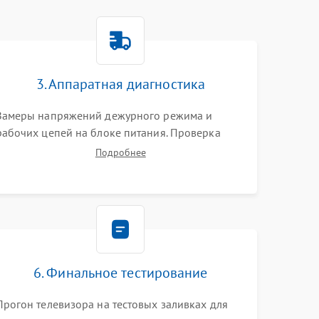
3. Аппаратная диагностика
Замеры напряжений дежурного режима и
рабочих цепей на блоке питания. Проверка
видеосигналов на плате T-Con с помощью
Подробнее
осциллографа. Тестирование LED-драйвера и
светодиодных планок подсветки мультиметром.
6. Финальное тестирование
Прогон телевизора на тестовых заливках для