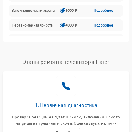
Механические повреждения
Затемнение части экрана
5000 ₽
Подробнее →
Программное обеспечение
Неравномерная яркость
4000 ₽
Подробнее →
Корпус и механика
Выгорание матрицы
6000 ₽
Подробнее →
Пульт и управление
Этапы ремонта телевизора Haier
Сеть и подключения
Аудио
Сетевая
1. Первичная диагностика
Проверка реакции на пульт и кнопку включения. Осмотр
матрицы на трещины и сколы. Оценка звука, наличия
подсветки и индикаторов ошибок. Подключение тестовых