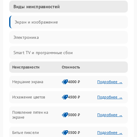
Виды неисправностей
Экран и изображение
Электроника
Smart TV и программные сбои
Неисправности
Стоимость
Питание и запуск
Мерцание экрана
4000 ₽
Подробнее →
Подсветка и LED-модули
Искажение цветов
4500 ₽
Подробнее →
Звук и аудиосистема
Появление пятен на
Сигнал и приём каналов
5000 ₽
Подробнее →
экране
Разъёмы и интерфейсы
Битые пиксели
5500 ₽
Подробнее →