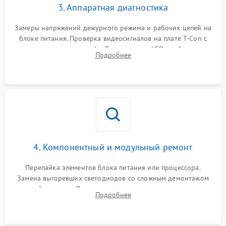
3. Аппаратная диагностика
Замеры напряжений дежурного режима и рабочих цепей на
блоке питания. Проверка видеосигналов на плате T-Con с
помощью осциллографа. Тестирование LED-драйвера и
Подробнее
светодиодных планок подсветки мультиметром.
4. Компонентный и модульный ремонт
Перепайка элементов блока питания или процессора.
Замена выгоревших светодиодов со сложным демонтажом
хрупкой матрицы. Восстановление поврежденных дорожек,
Подробнее
прошивка микросхем памяти EEPROM