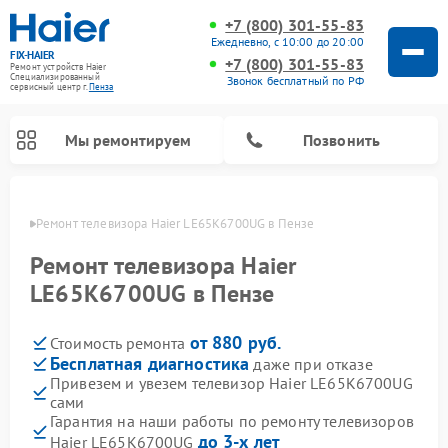
+7 (800) 301-55-83
Ежедневно, с 10:00 до 20:00
FIX-HAIER
+7 (800) 301-55-83
Ремонт устройств Haier
Специализированный
Звонок бесплатный по РФ
cервисный центр г.
Пенза
Мы ремонтируем
Позвонить
Пензе
Ремонт телевизора Haier LE65K6700UG в Пензе
Ремонт телевизора Haier
LE65K6700UG в Пензе
от 880 руб.
Стоимость ремонта
Бесплатная диагностика
даже при отказе
Привезем и увезем телевизор Haier LE65K6700UG
сами
Ремонт стиральных машин Haier
Ремонт сушильных машин Haier
Ремонт морозильных камер Haier
Ремонт посудомоечных машин Haier
Ремонт варочных панелей Haier
Ремонт роботов-пылесосов Haier
Ремонт микроволновых печей Haier
Ремонт сушильных автоматов Haier
Гарантия на наши работы по ремонту телевизоров
до 3-х лет
Haier LE65K6700UG