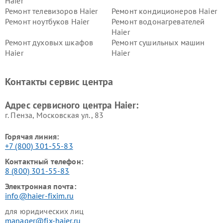
Haier
Ремонт телевизоров Haier
Ремонт кондиционеров Haier
Ремонт ноутбуков Haier
Ремонт водонагревателей
Haier
Ремонт духовых шкафов
Ремонт сушильных машин
Haier
Haier
Ремонт варочных панелей
Ремонт морозильных камер
Haier
Haier
Контакты сервис центра
Ремонт роботов-пылесосов
Ремонт посудомоечных
Haier
машин Haier
Адрес сервисного центра Haier:
г. Пенза, Московская ул., 83
Горячая линия:
+7 (800) 301-55-83
Контактный телефон:
8 (800) 301-55-83
Электронная почта:
info@haier-fixim.ru
для юридических лиц
manager@fix-haier.ru