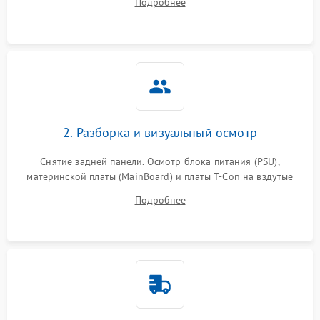
Подробнее
источников сигнала для выявления симптомов поломки.
2. Разборка и визуальный осмотр
Снятие задней панели. Осмотр блока питания (PSU),
материнской платы (MainBoard) и платы T-Con на вздутые
конденсаторы, прогары, окисления и микротрещины.
Подробнее
Проверка надежности фиксации и целостности шлейфов.