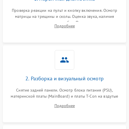
Проверка реакции на пульт и кнопку включения. Осмотр
матрицы на трещины и сколы. Оценка звука, наличия
подсветки и индикаторов ошибок. Подключение тестовых
Подробнее
источников сигнала для выявления симптомов поломки.
2. Разборка и визуальный осмотр
Снятие задней панели. Осмотр блока питания (PSU),
материнской платы (MainBoard) и платы T-Con на вздутые
конденсаторы, прогары, окисления и микротрещины.
Подробнее
Проверка надежности фиксации и целостности шлейфов.