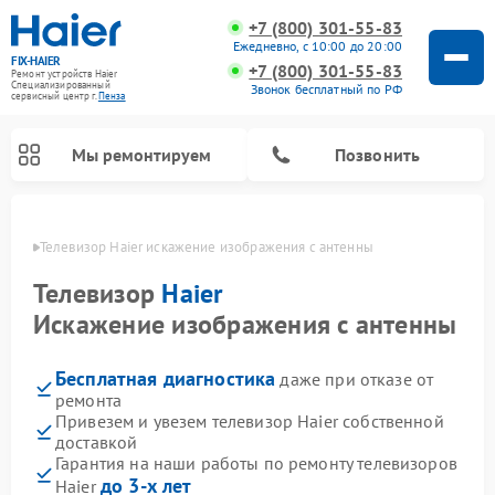
+7 (800) 301-55-83
Ежедневно, с 10:00 до 20:00
FIX-HAIER
+7 (800) 301-55-83
Ремонт устройств Haier
Специализированный
Звонок бесплатный по РФ
cервисный центр г.
Пенза
Мы ремонтируем
Позвонить
Пензе
Телевизор Haier искажение изображения с антенны
Телевизор
Haier
Искажение изображения с антенны
Бесплатная диагностика
даже при отказе от
ремонта
Привезем и увезем телевизор Haier собственной
доставкой
Ремонт стиральных машин Haier
Ремонт сушильных машин Haier
Ремонт морозильных камер Haier
Ремонт посудомоечных машин Haier
Ремонт варочных панелей Haier
Ремонт роботов-пылесосов Haier
Ремонт микроволновых печей Haier
Ремонт сушильных автоматов Haier
Гарантия на наши работы по ремонту телевизоров
до 3-х лет
Haier