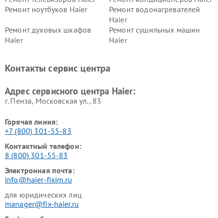
Ремонт ноутбуков Haier
Ремонт водонагревателей
Haier
Ремонт духовых шкафов
Ремонт сушильных машин
Haier
Haier
Ремонт варочных панелей
Ремонт морозильных камер
Haier
Haier
Контакты сервис центра
Ремонт роботов-пылесосов
Ремонт посудомоечных
Haier
машин Haier
Адрес сервисного центра Haier:
г. Пенза, Московская ул., 83
Горячая линия:
+7 (800) 301-55-83
Контактный телефон:
8 (800) 301-55-83
Электронная почта:
info@haier-fixim.ru
для юридических лиц
manager@fix-haier.ru