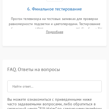
6. Финальное тестирование
Прогон телевизора на тестовых заливках для проверки
равномерности подсветки и цветопередачи. Тестирование
работы разъемов HDMI, динамиков, модуля Wi-Fi и Smart TV
Подробнее
в рабочем режиме в течение нескольких часов.
FAQ. Ответы на вопросы
Вы можете ознакомиться с приведенными ниже
часто задаваемыми вопросами, либо обратиться в
сервисный центр “FIX-Haier” по следующему телефону