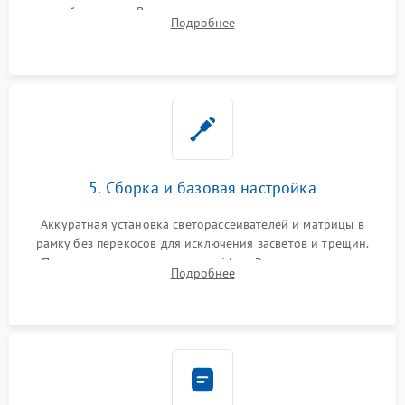
хрупкой матрицы. Восстановление поврежденных дорожек,
Подробнее
прошивка микросхем памяти EEPROM
5. Сборка и базовая настройка
Аккуратная установка светорассеивателей и матрицы в
рамку без перекосов для исключения засветов и трещин.
Подключение внутренних шлейфов. Закрытие корпуса.
Подробнее
Сброс настроек и обновление программного обеспечения.