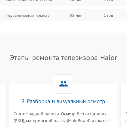
Неравномерная яркость
85 мин
1 год
Выгорание матрицы
90 мин
1 год
Этапы ремонта телевизора Haier
2. Разборка и визуальный осмотр
.
Снятие задней панели. Осмотр блока питания
(PSU), материнской платы (MainBoard) и платы T-