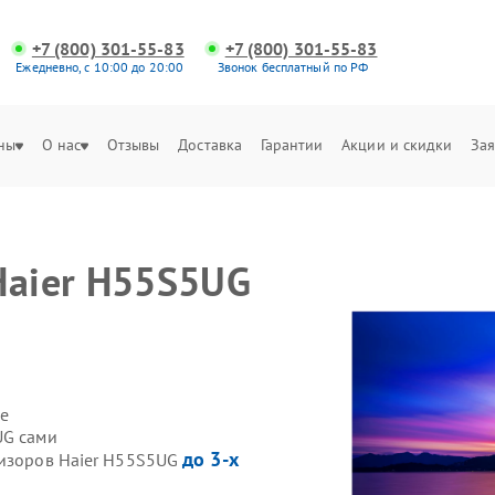
+7 (800) 301-55-83
+7 (800) 301-55-83
Ежедневно, с 10:00 до 20:00
Звонок бесплатный по РФ
ны
О нас
Отзывы
Доставка
Гарантии
Акции и скидки
Зая
Haier H55S5UG
е
UG сами
до 3-х
визоров Haier H55S5UG