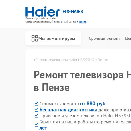
FIX-HAIER
Ремонт устройств Haier
Специализированный cервисный центр г.
Пенза
Мы ремонтируем
Срочный ремонт
Це
зоров Haier в Пензе
Ремонт телевизора Haier H55S5UG в Пензе
Ремонт телевизора 
в Пензе
от 880 руб.
Стоимость ремонта
Бесплатная диагностика
даже при отказ
Привезем и увезем телевизор Haier H55S5
Гарантия на наши работы по ремонту теле
лет
Ремонт стиральных машин Haier
Ремонт водонагревателей Haier
Ремонт духовых шкафов Haier
Ремонт сушильных машин Haier
Ремонт варочных панелей Haier
Ремонт морозильных камер Haier
Ремонт роботов-пылесосов Haier
Ремонт посудомоечных машин Haier
Ремонт парогенераторов Haier
Ремонт микроволновых печей Haier
Ремонт сушильных автоматов Haier