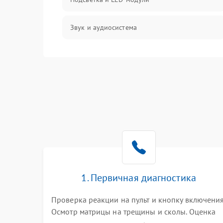
Звук и аудиосистема
Сигнал и приём каналов
Разъёмы и интерфейсы
Механические повреждения
Программное обеспечение
Корпус и механика
1. Первичная диагностика
Пульт и управление
Проверка реакции на пульт и кнопку включения
Осмотр матрицы на трещины и сколы. Оценка
Сеть и подключения