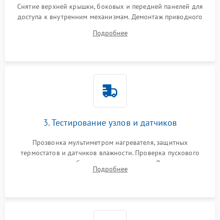
Снятие верхней крышки, боковых и передней панелей для
доступа к внутренним механизмам. Демонтаж приводного
ремня, панели управления и защитных кожухов.
Подробнее
Обеспечение свободного доступа к ТЭНу, компрессору,
двигателю и дренажной помпе.
3. Тестирование узлов и датчиков
Прозвонка мультиметром нагревателя, защитных
термостатов и датчиков влажности. Проверка пускового
конденсатора, обмоток мотора и помпы. Для машин с
Подробнее
тепловым насосом — диагностика работы компрессора и
оценка циркуляции хладагента.