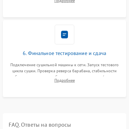
Подробнее
модулю управления. Монтаж корпусных панелей, люка и
верхней крышки устройства.
6. Финальное тестирование и сдача
Подключение сушильной машины к сети. Запуск тестового
цикла сушки. Проверка реверса барабана, стабильности
набора температуры, работы дренажного насоса (откачка
Подробнее
конденсата) и отсутствия посторонних скрипов, стуков или
вибраций.
FAQ. Ответы на вопросы