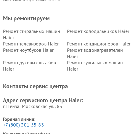
Мы ремонтируем
Ремонт стиральных машин
Ремонт холодильников Haier
Haier
Ремонт телевизоров Haier
Ремонт кондиционеров Haier
Ремонт ноутбуков Haier
Ремонт водонагревателей
Haier
Ремонт духовых шкафов
Ремонт сушильных машин
Haier
Haier
Ремонт варочных панелей
Ремонт морозильных камер
Haier
Haier
Контакты сервис центра
Ремонт роботов-пылесосов
Ремонт посудомоечных
Haier
машин Haier
Адрес сервисного центра Haier:
г. Пенза, Московская ул., 83
Горячая линия:
+7 (800) 301-55-83