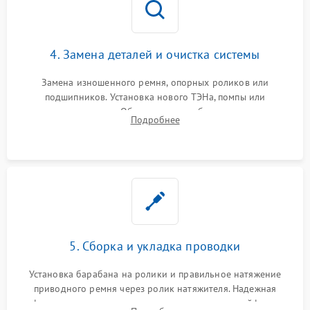
4. Замена деталей и очистка системы
Замена изношенного ремня, опорных роликов или
подшипников. Установка нового ТЭНа, помпы или
термодатчиков. Обязательная глубокая очистка
Подробнее
конденсатора, крыльчатки вентилятора и воздуховодов от
ворса. Восстановление платы управления.
5. Сборка и укладка проводки
Установка барабана на ролики и правильное натяжение
приводного ремня через ролик натяжителя. Надежная
фиксация всех узлов, подключение клемм и шлейфов к