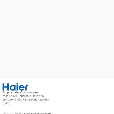
СЦ pnz.haier-fixim.ru - сеть
сервисных центров в Пензе по
ремонту и обслуживанию техники
Haier
2021-2026 © СЦ pnz.haier-fixim.ru