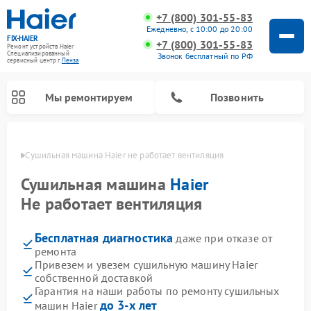
+7 (800) 301-55-83
Ежедневно, с 10:00 до 20:00
FIX-HAIER
+7 (800) 301-55-83
Ремонт устройств Haier
Специализированный
Звонок бесплатный по РФ
cервисный центр г.
Пенза
Мы ремонтируем
Позвонить
Пензе
Сушильная машина Haier не работает вентиляция
Сушильная машина
Haier
Не работает вентиляция
Бесплатная диагностика
даже при отказе от
ремонта
Привезем и увезем сушильную машину Haier
собственной доставкой
Ремонт стиральных машин Haier
Ремонт морозильных камер Haier
Ремонт посудомоечных машин Haier
Ремонт варочных панелей Haier
Ремонт роботов-пылесосов Haier
Ремонт микроволновых печей Haier
Ремонт сушильных автоматов Haier
Гарантия на наши работы по ремонту сушильных
до 3-х лет
машин Haier