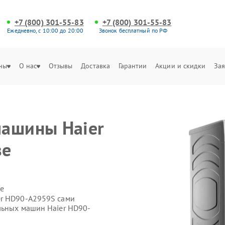
+7 (800) 301-55-83
+7 (800) 301-55-83
Ежедневно, с 10:00 до 20:00
Звонок бесплатный по РФ
ны
О нас
Отзывы
Доставка
Гарантии
Акции и скидки
Зая
машины Haier
зе
е
er HD90-A2959S сами
льных машин Haier HD90-