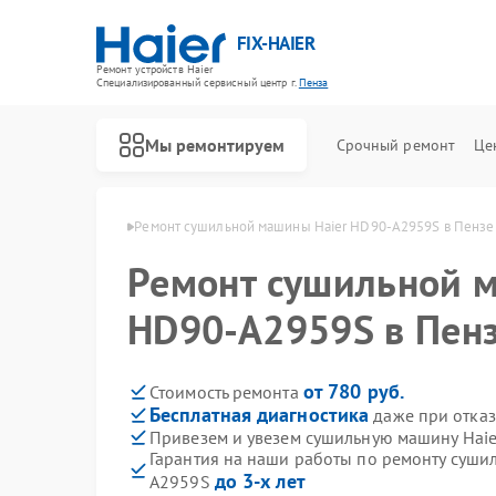
FIX-HAIER
Ремонт устройств Haier
Специализированный cервисный центр г.
Пенза
Мы ремонтируем
Срочный ремонт
Це
ашин Haier в Пензе
Ремонт сушильной машины Haier HD90-A2959S в Пензе
Ремонт сушильной 
HD90-A2959S в Пен
от 780 руб.
Стоимость ремонта
Бесплатная диагностика
даже при отказ
Привезем и увезем сушильную машину Hai
Гарантия на наши работы по ремонту суши
до 3-х лет
A2959S
Ремонт стиральных машин Haier
Ремонт водонагревателей Haier
Ремонт духовых шкафов Haier
Ремонт варочных панелей Haier
Ремонт морозильных камер Haier
Ремонт роботов-пылесосов Haier
Ремонт посудомоечных машин Haier
Ремонт парогенераторов Haier
Ремонт микроволновых печей Haier
Ремонт сушильных автоматов Haier