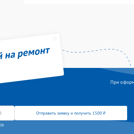
й на ремонт
При оформл
Отправить заявку и получить 1500 ₽
сти