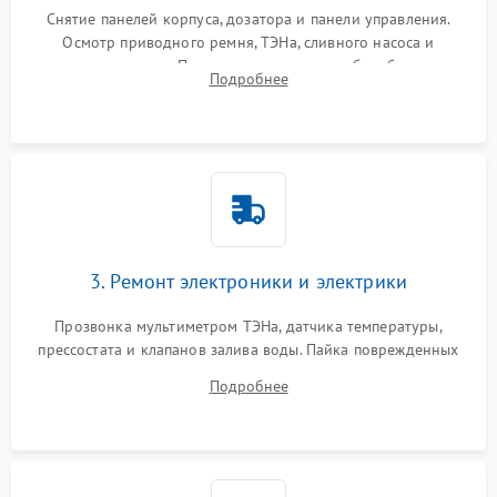
Снятие панелей корпуса, дозатора и панели управления.
Осмотр приводного ремня, ТЭНа, сливного насоса и
амортизаторов. Проверка подшипников барабана и
Подробнее
крестовины на износ, а манжеты люка на разрывы.
3. Ремонт электроники и электрики
Прозвонка мультиметром ТЭНа, датчика температуры,
прессостата и клапанов залива воды. Пайка поврежденных
дорожек или замена симисторов на плате управления.
Подробнее
Восстановление целостности проводки и контактов.