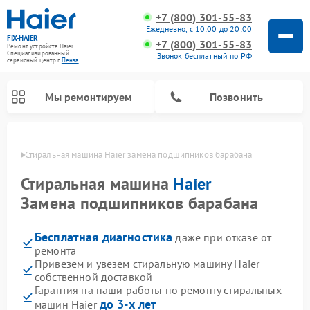
+7 (800) 301-55-83
Ежедневно, с 10:00 до 20:00
FIX-HAIER
+7 (800) 301-55-83
Ремонт устройств Haier
Специализированный
Звонок бесплатный по РФ
cервисный центр г.
Пенза
Мы ремонтируем
Позвонить
Пензе
Стиральная машина Haier замена подшипников барабана
Стиральная машина
Haier
Замена подшипников барабана
Бесплатная диагностика
даже при отказе от
ремонта
Привезем и увезем стиральную машину Haier
собственной доставкой
Ремонт сушильных машин Haier
Ремонт морозильных камер Haier
Ремонт посудомоечных машин Haier
Ремонт варочных панелей Haier
Ремонт роботов-пылесосов Haier
Ремонт микроволновых печей Haier
Ремонт сушильных автоматов Haier
Гарантия на наши работы по ремонту стиральных
до 3-х лет
машин Haier