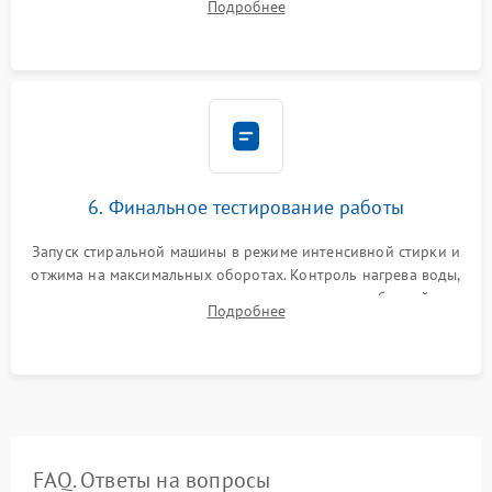
Подробнее
герметиком для предотвращения возможных протечек воды.
6. Финальное тестирование работы
Запуск стиральной машины в режиме интенсивной стирки и
отжима на максимальных оборотах. Контроль нагрева воды,
корректности слива, отсутствия излишних вибраций,
Подробнее
посторонних стуков и протечек под корпусом.
FAQ. Ответы на вопросы