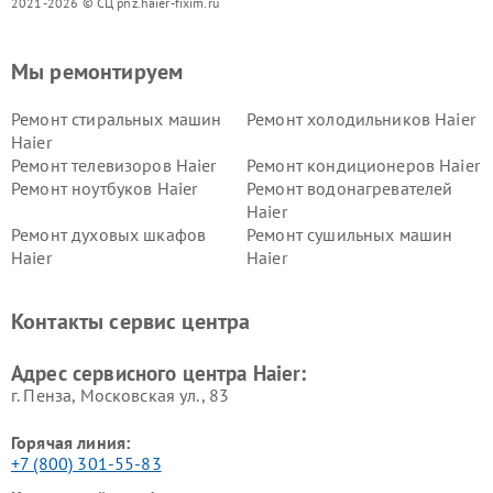
2021-2026 © СЦ pnz.haier-fixim.ru
Мы ремонтируем
Ремонт стиральных машин
Ремонт холодильников Haier
Haier
Ремонт телевизоров Haier
Ремонт кондиционеров Haier
Ремонт ноутбуков Haier
Ремонт водонагревателей
Haier
Ремонт духовых шкафов
Ремонт сушильных машин
Haier
Haier
Ремонт варочных панелей
Ремонт морозильных камер
Haier
Haier
Контакты сервис центра
Ремонт роботов-пылесосов
Ремонт посудомоечных
Haier
машин Haier
Адрес сервисного центра Haier:
г. Пенза, Московская ул., 83
Горячая линия:
+7 (800) 301-55-83