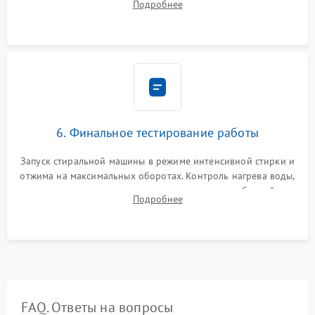
Подробнее
герметиком для предотвращения возможных протечек воды.
6. Финальное тестирование работы
Запуск стиральной машины в режиме интенсивной стирки и
отжима на максимальных оборотах. Контроль нагрева воды,
корректности слива, отсутствия излишних вибраций,
Подробнее
посторонних стуков и протечек под корпусом.
FAQ. Ответы на вопросы