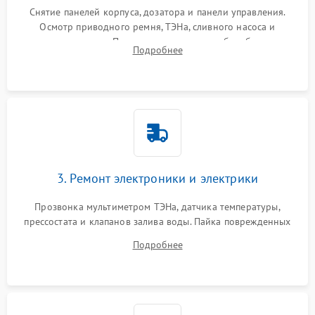
Снятие панелей корпуса, дозатора и панели управления.
Осмотр приводного ремня, ТЭНа, сливного насоса и
амортизаторов. Проверка подшипников барабана и
Подробнее
крестовины на износ, а манжеты люка на разрывы.
3. Ремонт электроники и электрики
Прозвонка мультиметром ТЭНа, датчика температуры,
прессостата и клапанов залива воды. Пайка поврежденных
дорожек или замена симисторов на плате управления.
Подробнее
Восстановление целостности проводки и контактов.