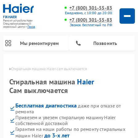
+7 (800) 301-55-83
Ежедневно, с 10:00 до 20:00
FIX-HAIER
+7 (800) 301-55-83
Ремонт устройств Haier
Специализированный
Звонок бесплатный по РФ
cервисный центр г.
Пенза
Мы ремонтируем
Позвонить
Пензе
Стиральная машина Haier сам выключается
Стиральная машина
Haier
Сам выключается
Бесплатная диагностика
даже при отказе от
ремонта
Привезем и увезем стиральную машину Haier
собственной доставкой
Ремонт сушильных машин Haier
Ремонт морозильных камер Haier
Ремонт посудомоечных машин Haier
Ремонт варочных панелей Haier
Ремонт роботов-пылесосов Haier
Ремонт микроволновых печей Haier
Ремонт сушильных автоматов Haier
Гарантия на наши работы по ремонту стиральных
до 3-х лет
машин Haier