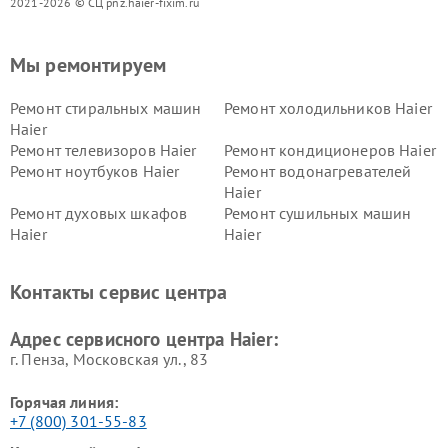
2021-2026 © СЦ pnz.haier-fixim.ru
Мы ремонтируем
Ремонт стиральных машин
Ремонт холодильников Haier
Haier
Ремонт телевизоров Haier
Ремонт кондиционеров Haier
Ремонт ноутбуков Haier
Ремонт водонагревателей
Haier
Ремонт духовых шкафов
Ремонт сушильных машин
Haier
Haier
Ремонт варочных панелей
Ремонт морозильных камер
Haier
Haier
Контакты сервис центра
Ремонт роботов-пылесосов
Ремонт посудомоечных
Haier
машин Haier
Адрес сервисного центра Haier:
г. Пенза, Московская ул., 83
Горячая линия:
+7 (800) 301-55-83