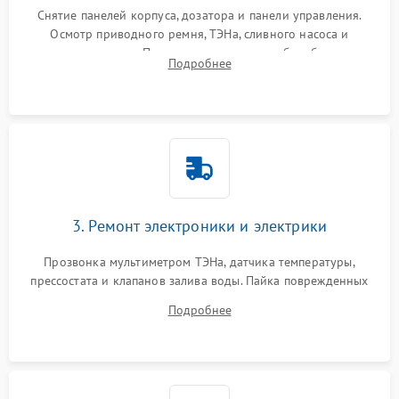
Снятие панелей корпуса, дозатора и панели управления.
Осмотр приводного ремня, ТЭНа, сливного насоса и
амортизаторов. Проверка подшипников барабана и
Подробнее
крестовины на износ, а манжеты люка на разрывы.
3. Ремонт электроники и электрики
Прозвонка мультиметром ТЭНа, датчика температуры,
прессостата и клапанов залива воды. Пайка поврежденных
дорожек или замена симисторов на плате управления.
Подробнее
Восстановление целостности проводки и контактов.