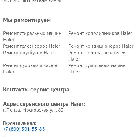
2021-2026 © СЦ pnz.haier-fixim.ru
Мы ремонтируем
Ремонт стиральных машин
Ремонт холодильников Haier
Haier
Ремонт телевизоров Haier
Ремонт кондиционеров Haier
Ремонт ноутбуков Haier
Ремонт водонагревателей
Haier
Ремонт духовых шкафов
Ремонт сушильных машин
Haier
Haier
Ремонт варочных панелей
Ремонт морозильных камер
Haier
Haier
Контакты сервис центра
Ремонт роботов-пылесосов
Ремонт посудомоечных
Haier
машин Haier
Адрес сервисного центра Haier:
г. Пенза, Московская ул., 83
Горячая линия:
+7 (800) 301-55-83