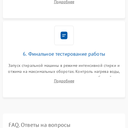
Подробнее
герметиком для предотвращения возможных протечек воды.
6. Финальное тестирование работы
Запуск стиральной машины в режиме интенсивной стирки и
отжима на максимальных оборотах. Контроль нагрева воды,
корректности слива, отсутствия излишних вибраций,
Подробнее
посторонних стуков и протечек под корпусом.
FAQ. Ответы на вопросы