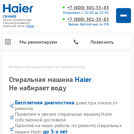
+7 (800) 301-55-83
Ежедневно, с 10:00 до 20:00
FIX-HAIER
+7 (800) 301-55-83
Ремонт устройств Haier
Специализированный
Звонок бесплатный по РФ
cервисный центр г.
Пенза
Мы ремонтируем
Позвонить
Пензе
Стиральная машина Haier не набирает воду
Стиральная машина
Haier
Не набирает воду
Бесплатная диагностика
даже при отказе от
ремонта
Привезем и увезем стиральную машину Haier
собственной доставкой
Ремонт сушильных машин Haier
Ремонт морозильных камер Haier
Ремонт посудомоечных машин Haier
Ремонт варочных панелей Haier
Ремонт роботов-пылесосов Haier
Ремонт микроволновых печей Haier
Ремонт сушильных автоматов Haier
Гарантия на наши работы по ремонту стиральных
до 3-х лет
машин Haier