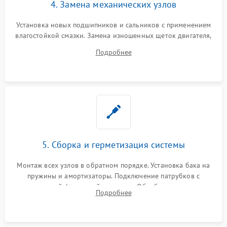
4. Замена механических узлов
Установка новых подшипников и сальников с применением
влагостойкой смазки. Замена изношенных щеток двигателя,
порванного ремня привода, неисправного сливного насоса
Подробнее
или поврежденной резиновой манжеты.
5. Сборка и герметизация системы
Монтаж всех узлов в обратном порядке. Установка бака на
пружины и амортизаторы. Подключение патрубков с
надежной фиксацией хомутами. Обработка стыков
Подробнее
герметиком для предотвращения возможных протечек воды.