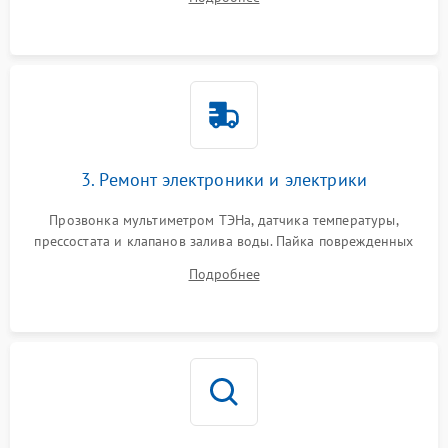
крестовины на износ, а манжеты люка на разрывы.
3. Ремонт электроники и электрики
Прозвонка мультиметром ТЭНа, датчика температуры,
прессостата и клапанов залива воды. Пайка поврежденных
дорожек или замена симисторов на плате управления.
Подробнее
Восстановление целостности проводки и контактов.