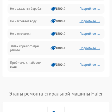
Не вращается барабан
1500 ₽
Подробнее →
Слив
Не нагревает воду
2000 ₽
Подробнее →
Программное обеспечение
Не включается
1500 ₽
Подробнее →
Запах горелого при
1800 ₽
Подробнее →
работе
Проблемы с набором
2500 ₽
Подробнее →
воды
Замена ТЭНа
2200 ₽
Подробнее →
Замена платы управления
2200 ₽
Подробнее →
Этапы ремонта стиральной машины Haier