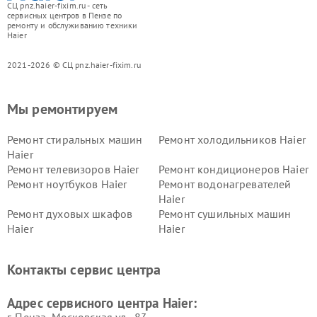
СЦ pnz.haier-fixim.ru - сеть
сервисных центров в Пензе по
ремонту и обслуживанию техники
Haier
2021-2026 © СЦ pnz.haier-fixim.ru
Мы ремонтируем
Ремонт стиральных машин
Ремонт холодильников Haier
Haier
Ремонт телевизоров Haier
Ремонт кондиционеров Haier
Ремонт ноутбуков Haier
Ремонт водонагревателей
Haier
Ремонт духовых шкафов
Ремонт сушильных машин
Haier
Haier
Ремонт варочных панелей
Ремонт морозильных камер
Haier
Haier
Контакты сервис центра
Ремонт роботов-пылесосов
Ремонт посудомоечных
Haier
машин Haier
Адрес сервисного центра Haier: