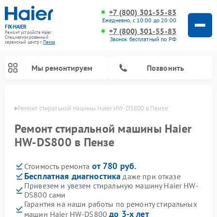
+7 (800) 301-55-83
Ежедневно, с 10:00 до 20:00
FIX-HAIER
+7 (800) 301-55-83
Ремонт устройств Haier
Специализированный
Звонок бесплатный по РФ
cервисный центр г.
Пенза
Мы ремонтируем
Позвонить
Пензе
Ремонт стиральной машины Haier HW-DS800 в Пензе
Ремонт стиральной машины Haier
HW-DS800 в Пензе
от 780 руб.
Стоимость ремонта
Бесплатная диагностика
даже при отказе
Привезем и увезем стиральную машину Haier HW-
DS800 сами
Ремонт сушильных машин Haier
Ремонт морозильных камер Haier
Ремонт посудомоечных машин Haier
Ремонт варочных панелей Haier
Ремонт роботов-пылесосов Haier
Ремонт микроволновых печей Haier
Ремонт сушильных автоматов Haier
Гарантия на наши работы по ремонту стиральных
до 3-х лет
машин Haier HW-DS800