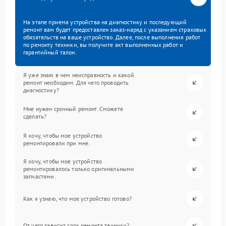
На этапе приема устройства на диагностику и последующий
ремонт вам будет предоставлен заказ-наряд с указанием страховых
обязательств на ваше устройство. Далее, после выполнения работ
по ремонту техники, вы получите акт выполненных работ и
гарантийный талон.
Я уже знаю в чем неисправность и какой
ремонт необходим. Для чего проводить
диагностику?
Мне нужен срочный ремонт. Сможете
сделать?
Я хочу, чтобы мое устройство
ремонтировали при мне.
Я хочу, чтобы мое устройство
ремонтировалось только оригинальными
запчастями.
Как я узнаю, что мое устройство готово?
От чего зависит срок ремонта техники?