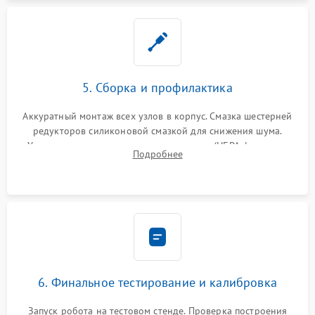
5. Сборка и профилактика
Аккуратный монтаж всех узлов в корпус. Смазка шестерней
редукторов силиконовой смазкой для снижения шума.
Установка новых расходных материалов (HEPA-фильтров,
Подробнее
микрофибры, щеток). Надежная фиксация разъемов и
проверка герметичности водяного контура.
6. Финальное тестирование и калибровка
Запуск робота на тестовом стенде. Проверка построения