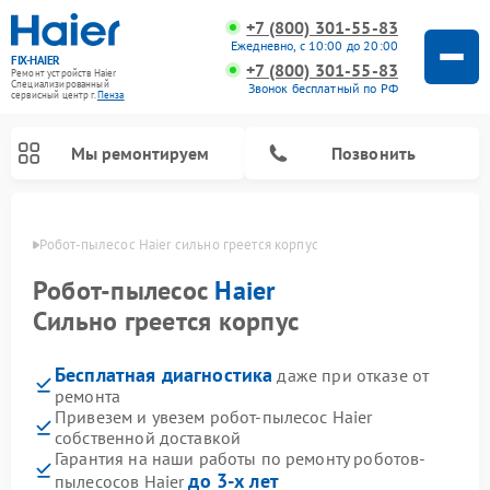
+7 (800) 301-55-83
Ежедневно, с 10:00 до 20:00
FIX-HAIER
+7 (800) 301-55-83
Ремонт устройств Haier
Специализированный
Звонок бесплатный по РФ
cервисный центр г.
Пенза
Мы ремонтируем
Позвонить
Пензе
Робот-пылесос Haier сильно греется корпус
Робот-пылесос
Haier
Сильно греется корпус
Бесплатная диагностика
даже при отказе от
ремонта
Привезем и увезем робот-пылесос Haier
собственной доставкой
Ремонт стиральных машин Haier
Ремонт варочных панелей Haier
Ремонт посудомоечных машин Haier
Ремонт сушильных машин Haier
Ремонт морозильных камер Haier
Ремонт микроволновых печей Haier
Ремонт сушильных автоматов Haier
Гарантия на наши работы по ремонту роботов-
до 3-х лет
пылесосов Haier