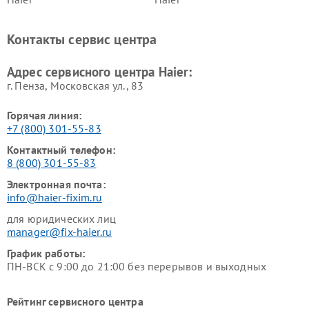
Ремонт варочных панелей
Ремонт морозильных камер
Haier
Haier
Контакты сервис центра
Ремонт роботов-пылесосов
Ремонт посудомоечных
Haier
машин Haier
Адрес сервисного центра Haier:
г. Пенза, Московская ул., 83
Горячая линия:
+7 (800) 301-55-83
Контактный телефон:
8 (800) 301-55-83
Электронная почта:
info@haier-fixim.ru
для юридических лиц
manager@fix-haier.ru
График работы:
ПН-ВСК с 9:00 до 21:00 без перерывов и выходных
Рейтинг сервисного центра