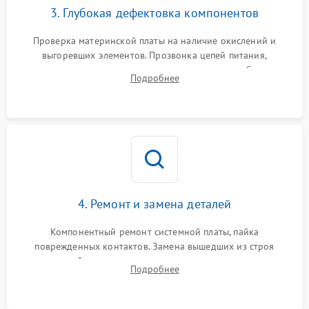
3. Глубокая дефектовка компонентов
Проверка материнской платы на наличие окислений и
выгоревших элементов. Прозвонка цепей питания,
тестирование приводных моторов колес и турбины
Подробнее
всасывания. Оценка состояния оптических и инфракрасных
датчиков, а также механизма лазерного дальномера.
4. Ремонт и замена деталей
Компонентный ремонт системной платы, пайка
поврежденных контактов. Замена вышедших из строя
двигателей, изношенного аккумулятора, неисправного
Подробнее
лидара или помпы подачи воды. Восстановление шлейфов и
устранение последствий попадания влаги.