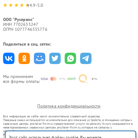
4.9-5.0
ООО "Русервис"
ИНН 7702633247
ОГРН 1077746335776
Поделиться в соц. сетях:
Мы принимаем
все формы оплаты
Политика конфиденциальности
Вся информация на сайте носит исключительно справочный характер.
Товарные знаки используются исключительно для описания устройств, в отношении которых
сервисные центры pnz.haier-fixim.ru предоставляют услуги по ремонту. Услуги оказываются в
неавторизованных сервисных центрах pnz.haier-fixim.ru, которые не связаны с
правообладателями товарных знаков или их официальными представителями.
Ремонт осуществляется для устройств, уже введенных в гражданский оборот в соответствии
Этот сайт использует файлы cookie. Вы можете