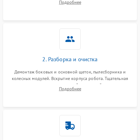
Подробнее
Оценка работы лидара, бампера и датчиков падения для
локализации неисправности.
2. Разборка и очистка
Демонтаж боковых и основной щеток, пылесборника и
колесных модулей. Вскрытие корпуса робота. Тщательная
очистка внутренних полостей, шестерней и плат от
Подробнее
скопившейся пыли, волос и шерсти животных с
использованием сжатого воздуха и щеток.