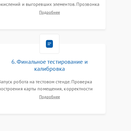
окислений и выгоревших элементов. Прозвонка
цепей питания, тестирование приводных
Подробнее
моторов колес и турбины всасывания. Оценка
состояния оптических и инфракрасных
датчиков, а также механизма лазерного
дальномера.
6. Финальное тестирование и
калибровка
Запуск робота на тестовом стенде. Проверка
построения карты помещения, корректности
навигации и обхода препятствий. Оценка силы
Подробнее
всасывания и работы турбины. Тестирование
автоматического возврата на док-станцию и
процесса зарядки.