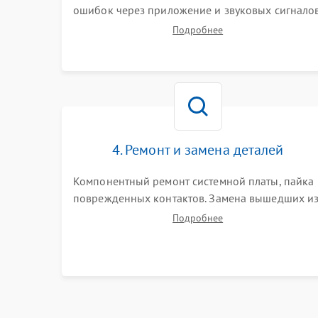
ошибок через приложение и звуковых сигналов
Замер емкости аккумулятора и тестирование
Подробнее
базовой станции зарядки. Оценка работы
лидара, бампера и датчиков падения для
локализации неисправности.
4. Ремонт и замена деталей
Компонентный ремонт системной платы, пайка
поврежденных контактов. Замена вышедших и
строя двигателей, изношенного аккумулятора,
Подробнее
неисправного лидара или помпы подачи воды.
Восстановление шлейфов и устранение
последствий попадания влаги.