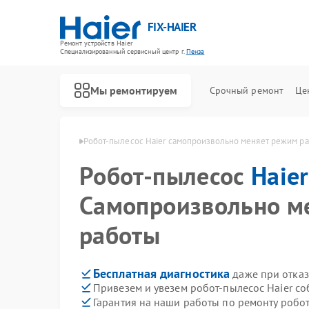
FIX-HAIER
Ремонт устройств Haier
Специализированный cервисный центр г.
Пенза
Мы ремонтируем
Срочный ремонт
Це
сосов Haier в Пензе
Робот-пылесос Haier самопроизвольно меняет режим р
Робот-пылесос
Haier
Самопроизвольно м
работы
Бесплатная диагностика
даже при отказ
Привезем и увезем робот-пылесос Haier с
Гарантия на наши работы по ремонту робо
Ремонт стиральных машин Haier
Ремонт водонагревателей Haier
Ремонт духовых шкафов Haier
Ремонт сушильных машин Haier
Ремонт варочных панелей Haier
Ремонт морозильных камер Haier
Ремонт посудомоечных машин Haier
Ремонт парогенераторов Haier
Ремонт микроволновых печей Haier
Ремонт сушильных автоматов Haier