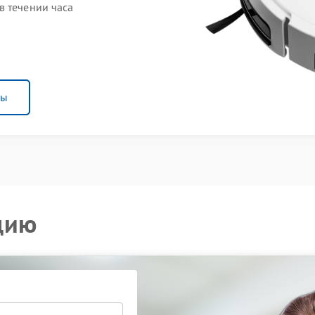
в течении часа
ны
цию