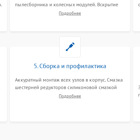
.
пылесборника и колесных модулей. Вскрытие
корпуса робота. Тщательная очистка внутренних
Подробнее
полостей, шестерней и плат от скопившейся
пыли, волос и шерсти животных с
использованием сжатого воздуха и щеток.
5. Сборка и профилактика
Аккуратный монтаж всех узлов в корпус. Смазка
з
шестерней редукторов силиконовой смазкой
для снижения шума. Установка новых
Подробнее
расходных материалов (HEPA-фильтров,
микрофибры, щеток). Надежная фиксация
разъемов и проверка герметичности водяного
контура.