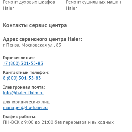
Ремонт духовых шкафов
Ремонт сушильных машин
Haier
Haier
Ремонт варочных панелей
Ремонт морозильных камер
Haier
Haier
Контакты сервис центра
Ремонт роботов-пылесосов
Ремонт посудомоечных
Haier
машин Haier
Адрес сервисного центра Haier:
г. Пенза, Московская ул., 83
Горячая линия:
+7 (800) 301-55-83
Контактный телефон:
8 (800) 301-55-83
Электронная почта:
info@haier-fixim.ru
для юридических лиц
manager@fix-haier.ru
График работы:
ПН-ВСК с 9:00 до 21:00 без перерывов и выходных