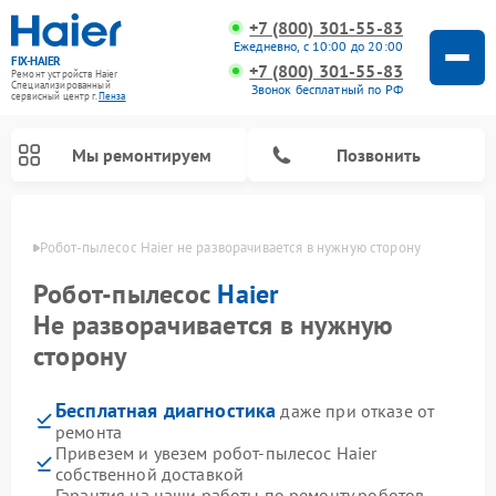
+7 (800) 301-55-83
Ежедневно, с 10:00 до 20:00
FIX-HAIER
+7 (800) 301-55-83
Ремонт устройств Haier
Специализированный
Звонок бесплатный по РФ
cервисный центр г.
Пенза
Мы ремонтируем
Позвонить
Пензе
Робот-пылесос Haier не разворачивается в нужную сторону
Робот-пылесос
Haier
Не разворачивается в нужную
сторону
Бесплатная диагностика
даже при отказе от
ремонта
Привезем и увезем робот-пылесос Haier
Ремонт стиральных машин Haier
Ремонт варочных панелей Haier
Ремонт посудомоечных машин Haier
Ремонт сушильных машин Haier
Ремонт морозильных камер Haier
Ремонт микроволновых печей Haier
Ремонт сушильных автоматов Haier
собственной доставкой
Гарантия на наши работы по ремонту роботов-