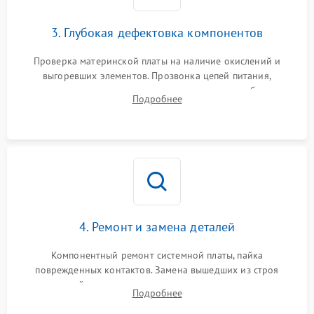
3. Глубокая дефектовка компонентов
Проверка материнской платы на наличие окислений и
выгоревших элементов. Прозвонка цепей питания,
тестирование приводных моторов колес и турбины
Подробнее
всасывания. Оценка состояния оптических и инфракрасных
датчиков, а также механизма лазерного дальномера.
4. Ремонт и замена деталей
Компонентный ремонт системной платы, пайка
поврежденных контактов. Замена вышедших из строя
двигателей, изношенного аккумулятора, неисправного
Подробнее
лидара или помпы подачи воды. Восстановление шлейфов и