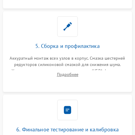
устранение последствий попадания влаги.
5. Сборка и профилактика
Аккуратный монтаж всех узлов в корпус. Смазка шестерней
редукторов силиконовой смазкой для снижения шума.
Установка новых расходных материалов (HEPA-фильтров,
Подробнее
микрофибры, щеток). Надежная фиксация разъемов и
проверка герметичности водяного контура.
6. Финальное тестирование и калибровка