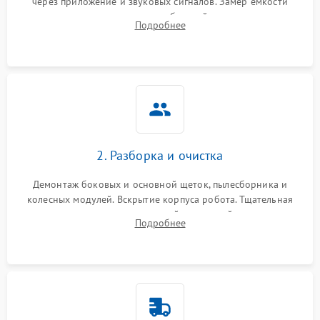
через приложение и звуковых сигналов. Замер емкости
аккумулятора и тестирование базовой станции зарядки.
Подробнее
Оценка работы лидара, бампера и датчиков падения для
локализации неисправности.
2. Разборка и очистка
Демонтаж боковых и основной щеток, пылесборника и
колесных модулей. Вскрытие корпуса робота. Тщательная
очистка внутренних полостей, шестерней и плат от
Подробнее
скопившейся пыли, волос и шерсти животных с
использованием сжатого воздуха и щеток.