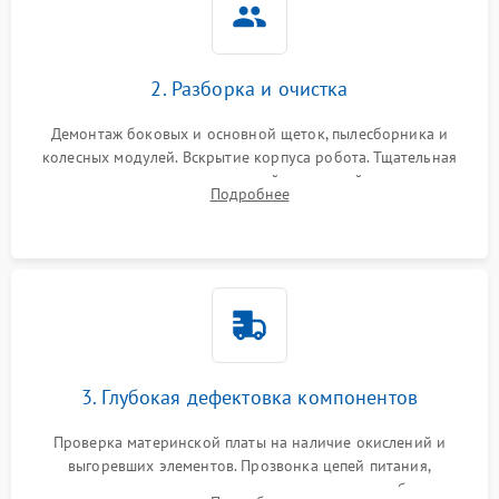
2. Разборка и очистка
Демонтаж боковых и основной щеток, пылесборника и
колесных модулей. Вскрытие корпуса робота. Тщательная
очистка внутренних полостей, шестерней и плат от
Подробнее
скопившейся пыли, волос и шерсти животных с
использованием сжатого воздуха и щеток.
3. Глубокая дефектовка компонентов
Проверка материнской платы на наличие окислений и
выгоревших элементов. Прозвонка цепей питания,
тестирование приводных моторов колес и турбины