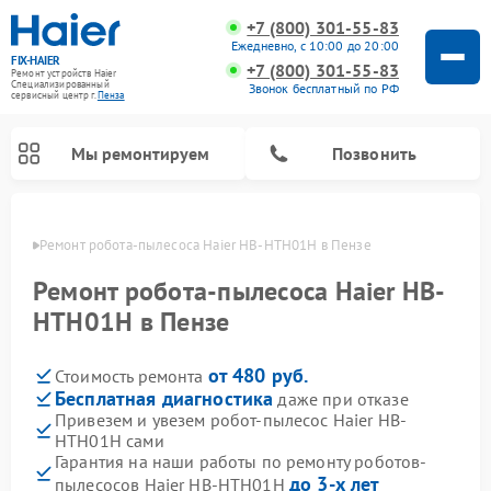
+7 (800) 301-55-83
Ежедневно, с 10:00 до 20:00
FIX-HAIER
+7 (800) 301-55-83
Ремонт устройств Haier
Специализированный
Звонок бесплатный по РФ
cервисный центр г.
Пенза
Мы ремонтируем
Позвонить
Пензе
Ремонт робота-пылесоса Haier HB-HTH01H в Пензе
Ремонт робота-пылесоса Haier HB-
HTH01H в Пензе
от 480 руб.
Стоимость ремонта
Бесплатная диагностика
даже при отказе
Привезем и увезем робот-пылесос Haier HB-
HTH01H сами
Ремонт стиральных машин Haier
Ремонт варочных панелей Haier
Ремонт посудомоечных машин Haier
Ремонт сушильных машин Haier
Ремонт морозильных камер Haier
Ремонт микроволновых печей Haier
Ремонт сушильных автоматов Haier
Гарантия на наши работы по ремонту роботов-
до 3-х лет
пылесосов Haier HB-HTH01H