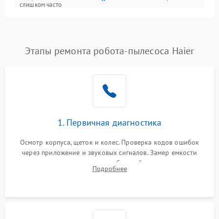
слишком часто
Программные сбои
Этапы ремонта робота-пылесоса Haier
1. Первичная диагностика
Осмотр корпуса, щеток и колес. Проверка кодов ошибок
через приложение и звуковых сигналов. Замер емкости
аккумулятора и тестирование базовой станции зарядки.
Подробнее
Оценка работы лидара, бампера и датчиков падения для
локализации неисправности.