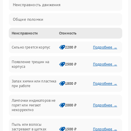
Неисправность движения
Общие поломки
Неисправности
Стоимость
Неисправность датчиков
Сильно греется корпус
2200 ₽
Подробнее →
Неисправность программного обеспечения
Появление трещин на
Проблемы с сигналом
2500 ₽
Подробнее →
корпуса
Неисправность резервуаров и систем подачи воды
Запах химии или пластика
1800 ₽
Подробнее →
при работе
Проблемы с механикой
Лампочки индикаторов не
горят или мигают
2000 ₽
Подробнее →
Батарея
некорректно
Режим работы
Пыль или волосы
застревают в щетках
1500 ₽
Подробнее →