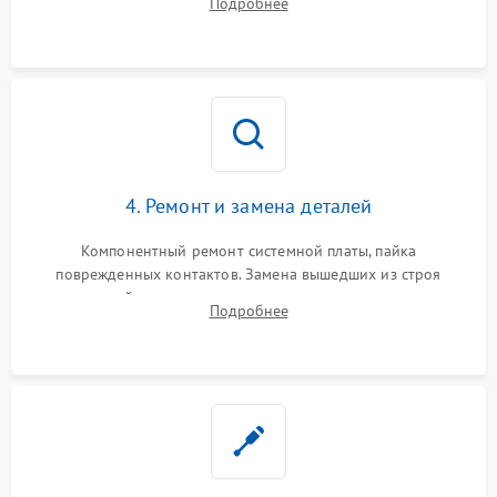
Подробнее
всасывания. Оценка состояния оптических и инфракрасных
датчиков, а также механизма лазерного дальномера.
4. Ремонт и замена деталей
Компонентный ремонт системной платы, пайка
поврежденных контактов. Замена вышедших из строя
двигателей, изношенного аккумулятора, неисправного
Подробнее
лидара или помпы подачи воды. Восстановление шлейфов и
устранение последствий попадания влаги.