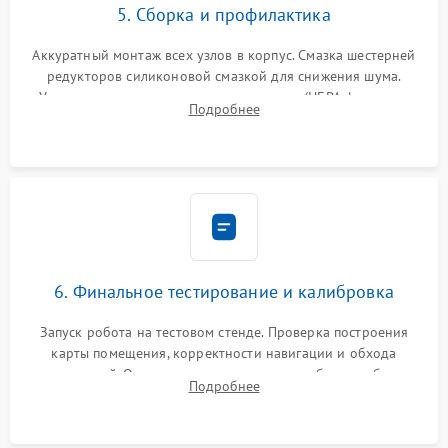
5. Сборка и профилактика
Аккуратный монтаж всех узлов в корпус. Смазка шестерней
редукторов силиконовой смазкой для снижения шума.
Установка новых расходных материалов (HEPA-фильтров,
Подробнее
микрофибры, щеток). Надежная фиксация разъемов и
проверка герметичности водяного контура.
6. Финальное тестирование и калибровка
Запуск робота на тестовом стенде. Проверка построения
карты помещения, корректности навигации и обхода
препятствий. Оценка силы всасывания и работы турбины.
Подробнее
Тестирование автоматического возврата на док-станцию и
процесса зарядки.