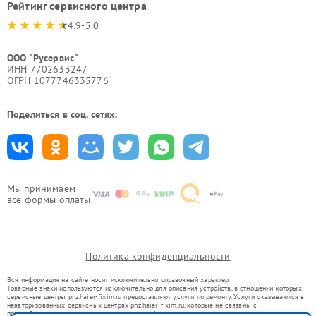
Рейтинг сервисного центра
4.9-5.0
ООО "Русервис"
ИНН 7702633247
ОГРН 1077746335776
Поделиться в соц. сетях:
Мы принимаем
все формы оплаты
Политика конфиденциальности
Вся информация на сайте носит исключительно справочный характер.
Товарные знаки используются исключительно для описания устройств, в отношении которых
сервисные центры pnz.haier-fixim.ru предоставляют услуги по ремонту. Услуги оказываются в
неавторизованных сервисных центрах pnz.haier-fixim.ru, которые не связаны с
правообладателями товарных знаков или их официальными представителями.