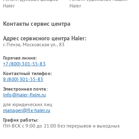
Haier
Haier
Ремонт варочных панелей
Ремонт морозильных камер
Haier
Haier
Контакты сервис центра
Ремонт роботов-пылесосов
Ремонт посудомоечных
Haier
машин Haier
Адрес сервисного центра Haier:
г. Пенза, Московская ул., 83
Горячая линия:
+7 (800) 301-55-83
Контактный телефон:
8 (800) 301-55-83
Электронная почта:
info@haier-fixim.ru
для юридических лиц
manager@fix-haier.ru
График работы:
ПН-ВСК с 9:00 до 21:00 без перерывов и выходных