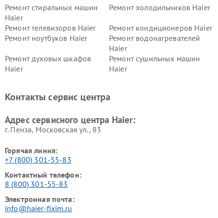
Ремонт стиральных машин
Ремонт холодильников Haier
Haier
Ремонт телевизоров Haier
Ремонт кондиционеров Haier
Ремонт ноутбуков Haier
Ремонт водонагревателей
Haier
Ремонт духовых шкафов
Ремонт сушильных машин
Haier
Haier
Ремонт варочных панелей
Ремонт морозильных камер
Haier
Haier
Контакты сервис центра
Ремонт роботов-пылесосов
Ремонт посудомоечных
Haier
машин Haier
Адрес сервисного центра Haier:
г. Пенза, Московская ул., 83
Горячая линия:
+7 (800) 301-55-83
Контактный телефон:
8 (800) 301-55-83
Электронная почта:
info@haier-fixim.ru