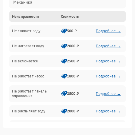
Механика
Неисправности
Стоимость
Управление
Не сливает воду
500 ₽
Подробнее →
Электропитание
Не нагревает воду
2000 ₽
Подробнее →
Датчики
Не включается
2500 ₽
Подробнее →
Нагрев
Не работает насос
1800 ₽
Подробнее →
Вода
Не работает панель
Гигиена
2500 ₽
Подробнее →
управления
Программное обеспечение
Не распыляет воду
2000 ₽
Подробнее →
Не запускается цикл
1800 ₽
Подробнее →
стирки