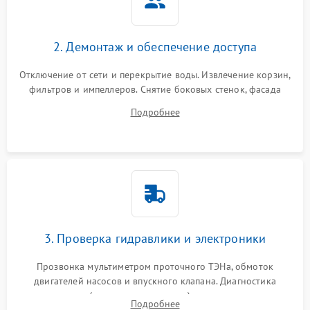
2. Демонтаж и обеспечение доступа
Отключение от сети и перекрытие воды. Извлечение корзин,
фильтров и импеллеров. Снятие боковых стенок, фасада
дверцы или нижнего поддона для прямого доступа к
Подробнее
циркуляционному насосу, ТЭНу и сливной помпе.
3. Проверка гидравлики и электроники
Прозвонка мультиметром проточного ТЭНа, обмоток
двигателей насосов и впускного клапана. Диагностика
прессостата (датчика уровня воды), датчика мутности,
Подробнее