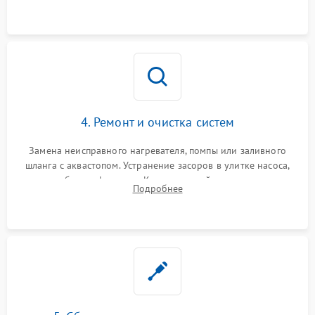
концевика дверцы и электронного модуля управления.
4. Ремонт и очистка систем
Замена неисправного нагревателя, помпы или заливного
шланга с аквастопом. Устранение засоров в улитке насоса,
патрубках и фильтрах. Компонентный ремонт платы
Подробнее
управления, восстановление поврежденной проводки.