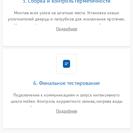
5. Сборка и контроль герметичности
Монтаж всех узлов на штатные места. Установка новых
уплотнителей дверцы и патрубков для исключения протечек.
Надежная фиксация хомутов гидравлической системы,
Подробнее
сборка корпуса и установка датчика поплавка.
6. Финальное тестирование
Подключение к коммуникациям и запуск интенсивного
цикла мойки. Контроль корректного залива, нагрева воды
до нужной температуры, отсутствия посторонних шумов,
Подробнее
штатного слива и абсолютной сухости в поддоне.