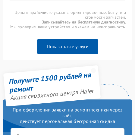
Цены в прайс-листе указаны ориентировочные, без учета
стоимости запчастей.
Записывайтесь на бесплатную диагностику.
Мы проверим ваше устройство и укажем на неисправность.
Показать все услуги
Получите 1500 рублей на
ремонт
Акция сервисного центра Haier
При оформлении заявки на ремонт техники через
сайт,
действует персональная бессрочная скидка