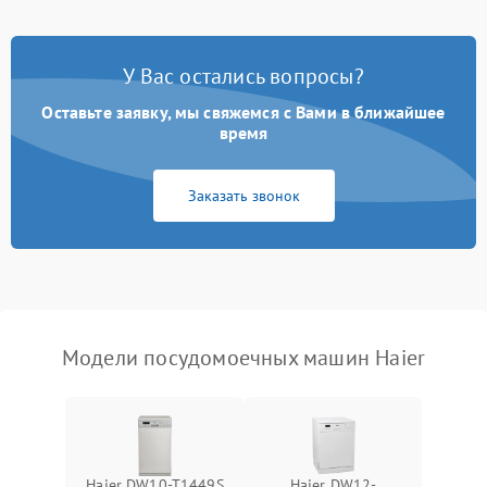
Проблемы с набором
1800 ₽
Подробнее →
воды
У Вас остались вопросы?
Оставьте заявку, мы свяжемся с Вами в ближайшее
Не работает сушилка
2100 ₽
Подробнее →
время
Сбои в работе таймера
1700 ₽
Подробнее →
Заказать звонок
Проблемы с
2100 ₽
Подробнее →
циркуляционным насосом
Модели посудомоечных машин Haier
Haier DW10-T1449S
Haier DW12-