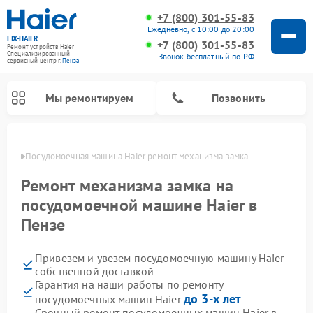
+7 (800) 301-55-83
Ежедневно, с 10:00 до 20:00
FIX-HAIER
+7 (800) 301-55-83
Ремонт устройств Haier
Специализированный
Звонок бесплатный по РФ
cервисный центр г.
Пенза
Мы ремонтируем
Позвонить
Пензе
Посудомоечная машина Haier ремонт механизма замка
Ремонт механизма замка на
посудомоечной машине Haier в
Пензе
Привезем и увезем посудомоечную машину Haier
собственной доставкой
Гарантия на наши работы по ремонту
Ремонт стиральных машин Haier
Ремонт варочных панелей Haier
Ремонт роботов-пылесосов Haier
Ремонт сушильных машин Haier
Ремонт морозильных камер Haier
Ремонт микроволновых печей Haier
Ремонт сушильных автоматов Haier
до 3-х лет
посудомоечных машин Haier
Срочный ремонт посудомоечных машин Haier в