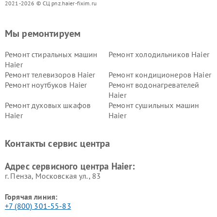
2021-2026 © СЦ pnz.haier-fixim.ru
Мы ремонтируем
Ремонт стиральных машин
Ремонт холодильников Haier
Haier
Ремонт телевизоров Haier
Ремонт кондиционеров Haier
Ремонт ноутбуков Haier
Ремонт водонагревателей
Haier
Ремонт духовых шкафов
Ремонт сушильных машин
Haier
Haier
Ремонт варочных панелей
Ремонт морозильных камер
Haier
Haier
Контакты сервис центра
Ремонт роботов-пылесосов
Ремонт посудомоечных
Haier
машин Haier
Адрес сервисного центра Haier:
г. Пенза, Московская ул., 83
Горячая линия:
+7 (800) 301-55-83