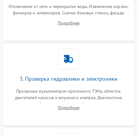
Отключение от сети и перекрытие воды. Извлечение корзин,
фильтров и импеллеров. Снятие боковых стенок, фасада
дверцы или нижнего поддона для прямого доступа к
Подробнее
циркуляционному насосу, ТЭНу и сливной помпе.
3. Проверка гидравлики и электроники
Прозвонка мультиметром проточного ТЭНа, обмоток
двигателей насосов и впускного клапана. Диагностика
прессостата (датчика уровня воды), датчика мутности,
Подробнее
концевика дверцы и электронного модуля управления.