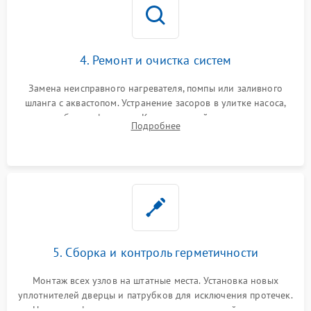
4. Ремонт и очистка систем
Замена неисправного нагревателя, помпы или заливного
шланга с аквастопом. Устранение засоров в улитке насоса,
патрубках и фильтрах. Компонентный ремонт платы
Подробнее
управления, восстановление поврежденной проводки.
5. Сборка и контроль герметичности
Монтаж всех узлов на штатные места. Установка новых
уплотнителей дверцы и патрубков для исключения протечек.
Надежная фиксация хомутов гидравлической системы,