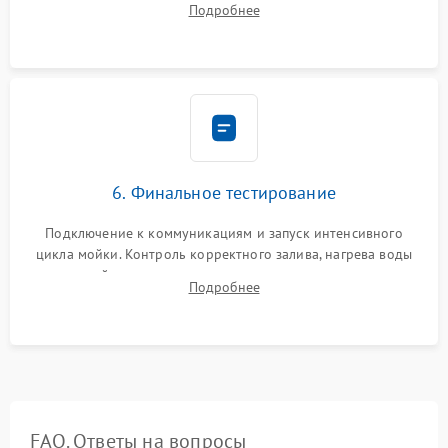
Подробнее
сборка корпуса и установка датчика поплавка.
6. Финальное тестирование
Подключение к коммуникациям и запуск интенсивного
цикла мойки. Контроль корректного залива, нагрева воды
до нужной температуры, отсутствия посторонних шумов,
Подробнее
штатного слива и абсолютной сухости в поддоне.
FAQ. Ответы на вопросы