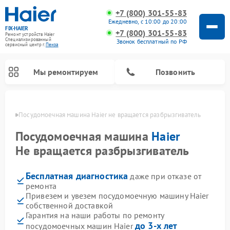
+7 (800) 301-55-83
Ежедневно, с 10:00 до 20:00
FIX-HAIER
+7 (800) 301-55-83
Ремонт устройств Haier
Специализированный
Звонок бесплатный по РФ
cервисный центр г.
Пенза
Мы ремонтируем
Позвонить
Пензе
Посудомоечная машина Haier не вращается разбрызгиватель
Посудомоечная машина
Haier
Не вращается разбрызгиватель
Бесплатная диагностика
даже при отказе от
ремонта
Привезем и увезем посудомоечную машину Haier
собственной доставкой
Ремонт стиральных машин Haier
Ремонт варочных панелей Haier
Ремонт роботов-пылесосов Haier
Ремонт сушильных машин Haier
Ремонт морозильных камер Haier
Ремонт микроволновых печей Haier
Ремонт сушильных автоматов Haier
Гарантия на наши работы по ремонту
до 3-х лет
посудомоечных машин Haier