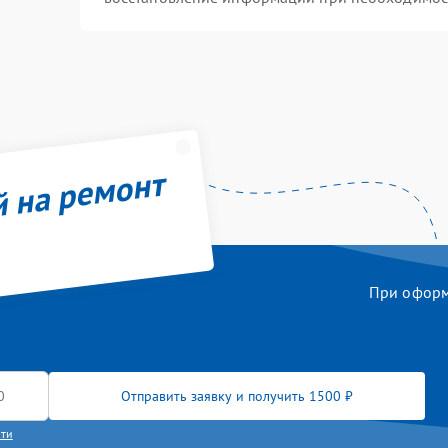
й на ремонт
При оформл
Отправить заявку и получить 1500 ₽
сти