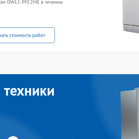
ier DW12-PFE2ME в течении
нать стоимость работ
 техники