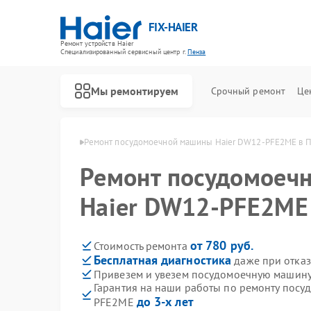
FIX-HAIER
Ремонт устройств Haier
Специализированный cервисный центр г.
Пенза
Мы ремонтируем
Срочный ремонт
Це
ашин Haier в Пензе
Ремонт посудомоечной машины Haier DW12-PFE2ME в 
Ремонт посудомоеч
Haier DW12-PFE2ME 
от 780 руб.
Стоимость ремонта
Бесплатная диагностика
даже при отказ
Привезем и увезем посудомоечную машину
Гарантия на наши работы по ремонту пос
до 3-х лет
PFE2ME
Ремонт стиральных машин Haier
Ремонт водонагревателей Haier
Ремонт духовых шкафов Haier
Ремонт сушильных машин Haier
Ремонт варочных панелей Haier
Ремонт морозильных камер Haier
Ремонт роботов-пылесосов Haier
Ремонт парогенераторов Haier
Ремонт микроволновых печей Haier
Ремонт сушильных автоматов Haier