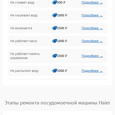
Не сливает воду
500 ₽
Подробнее →
Электропитание
Не нагревает воду
2000 ₽
Подробнее →
Датчики
Не включается
2500 ₽
Подробнее →
Нагрев
Не работает насос
1800 ₽
Подробнее →
Вода
Не работает панель
Гигиена
2500 ₽
Подробнее →
управления
Программное обеспечение
Не распыляет воду
2000 ₽
Подробнее →
Не запускается цикл
1800 ₽
Подробнее →
стирки
Проблемы с набором
Этапы ремонта посудомоечной машины Haier
1800 ₽
Подробнее →
воды