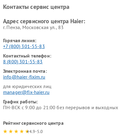
Haier
Haier
Контакты сервис центра
Ремонт роботов-пылесосов
Ремонт посудомоечных
Haier
машин Haier
Адрес сервисного центра Haier:
г. Пенза, Московская ул., 83
Горячая линия:
+7 (800) 301-55-83
Контактный телефон:
8 (800) 301-55-83
Электронная почта:
info@haier-fixim.ru
для юридических лиц
manager@fix-haier.ru
График работы:
ПН-ВСК с 9:00 до 21:00 без перерывов и выходных
Рейтинг сервисного центра
4.9-5.0