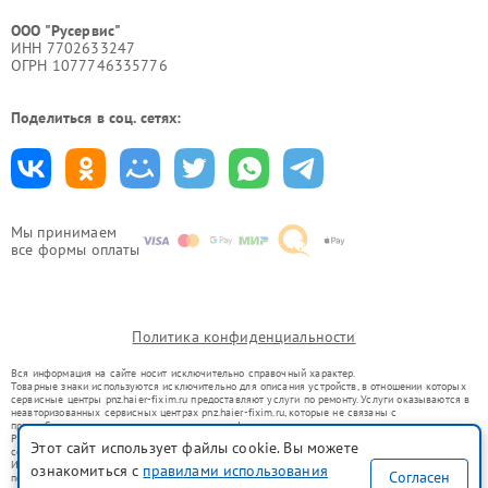
ООО "Русервис"
ИНН 7702633247
ОГРН 1077746335776
Поделиться в соц. сетях:
Мы принимаем
все формы оплаты
Политика конфиденциальности
Вся информация на сайте носит исключительно справочный характер.
Товарные знаки используются исключительно для описания устройств, в отношении которых
сервисные центры pnz.haier-fixim.ru предоставляют услуги по ремонту. Услуги оказываются в
неавторизованных сервисных центрах pnz.haier-fixim.ru, которые не связаны с
правообладателями товарных знаков или их официальными представителями.
Ремонт осуществляется для устройств, уже введенных в гражданский оборот в соответствии
Этот сайт использует файлы cookie. Вы можете
со статьей 1487 ГК РФ.
Использование товарных знаков не преследует цели индивидуализации услуг или введения
ознакомиться с
правилами использования
Согласен
потребителей в заблуждение, а служит для информирования о предоставляемых услугах по