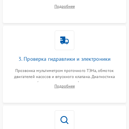
дверцы или нижнего поддона для прямого доступа к
Подробнее
циркуляционному насосу, ТЭНу и сливной помпе.
3. Проверка гидравлики и электроники
Прозвонка мультиметром проточного ТЭНа, обмоток
двигателей насосов и впускного клапана. Диагностика
прессостата (датчика уровня воды), датчика мутности,
Подробнее
концевика дверцы и электронного модуля управления.