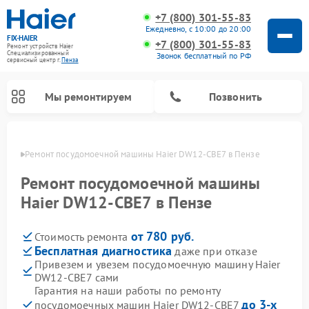
+7 (800) 301-55-83
Ежедневно, с 10:00 до 20:00
FIX-HAIER
+7 (800) 301-55-83
Ремонт устройств Haier
Специализированный
Звонок бесплатный по РФ
cервисный центр г.
Пенза
Мы ремонтируем
Позвонить
Пензе
Ремонт посудомоечной машины Haier DW12-CBE7 в Пензе
Ремонт посудомоечной машины
Haier DW12-CBE7 в Пензе
от 780 руб.
Стоимость ремонта
Бесплатная диагностика
даже при отказе
Привезем и увезем посудомоечную машину Haier
DW12-CBE7 сами
Ремонт стиральных машин Haier
Ремонт варочных панелей Haier
Ремонт роботов-пылесосов Haier
Ремонт сушильных машин Haier
Ремонт морозильных камер Haier
Ремонт микроволновых печей Haier
Ремонт сушильных автоматов Haier
Гарантия на наши работы по ремонту
до 3-х
посудомоечных машин Haier DW12-CBE7