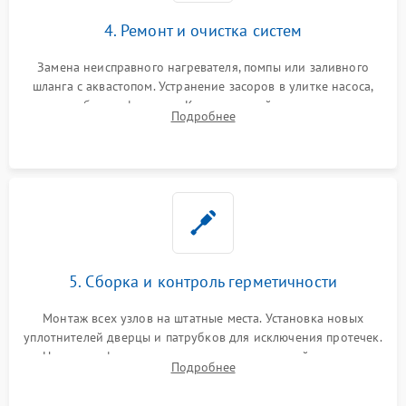
4. Ремонт и очистка систем
Замена неисправного нагревателя, помпы или заливного
шланга с аквастопом. Устранение засоров в улитке насоса,
патрубках и фильтрах. Компонентный ремонт платы
Подробнее
управления, восстановление поврежденной проводки.
5. Сборка и контроль герметичности
Монтаж всех узлов на штатные места. Установка новых
уплотнителей дверцы и патрубков для исключения протечек.
Надежная фиксация хомутов гидравлической системы,
Подробнее
сборка корпуса и установка датчика поплавка.