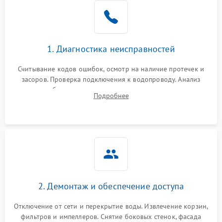
Не работает сушилка
2100 ₽
Подробнее →
Сбои в работе таймера
1700 ₽
Подробнее →
1. Диагностика неисправностей
Проблемы с
2100 ₽
Подробнее →
циркуляционным насосом
Считывание кодов ошибок, осмотр на наличие протечек и
засоров. Проверка подключения к водопроводу. Анализ
жалоб на отсутствие слива, нагрева, вращения
Подробнее
разбрызгивателей или срабатывание системы защиты
аквастоп.
2. Демонтаж и обеспечение доступа
Отключение от сети и перекрытие воды. Извлечение корзин,
фильтров и импеллеров. Снятие боковых стенок, фасада