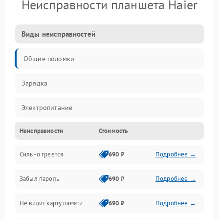
Неисправности планшета Haier
Виды неисправностей
Общие поломки
Зарядка
Электропитание
Неисправности
Стоимость
Экран и изображение
Сильно греется
690 ₽
Подробнее →
Дисплей
Забыл пароль
690 ₽
Подробнее →
Экран (дисплей)
Не видит карту памяти
690 ₽
Подробнее →
Связь