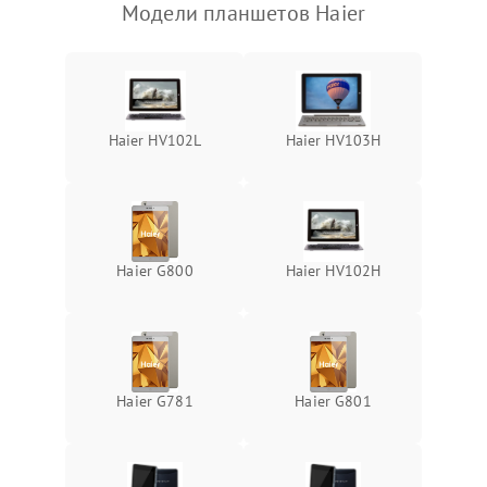
Модели планшетов Haier
Камера
Сенсорное управление
Проблемы с механикой
Haier HV102L
Haier HV103H
Питание и аккумулятор
Кнопки и органы управления
Haier G800
Haier HV102H
Звук и аудио
Камеры
Haier G781
Haier G801
ПО