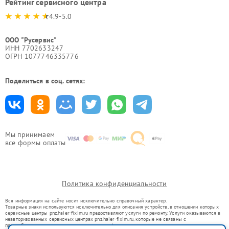
Рейтинг сервисного центра
4.9-5.0
ООО "Русервис"
ИНН 7702633247
ОГРН 1077746335776
Поделиться в соц. сетях:
Мы принимаем
все формы оплаты
Политика конфиденциальности
Вся информация на сайте носит исключительно справочный характер.
Товарные знаки используются исключительно для описания устройств, в отношении которых
сервисные центры pnz.haier-fixim.ru предоставляют услуги по ремонту. Услуги оказываются в
неавторизованных сервисных центрах pnz.haier-fixim.ru, которые не связаны с
правообладателями товарных знаков или их официальными представителями.