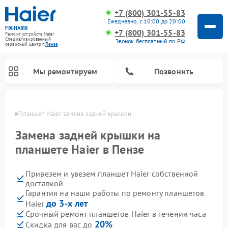
+7 (800) 301-55-83
Ежедневно, с 10:00 до 20:00
FIX-HAIER
+7 (800) 301-55-83
Ремонт устройств Haier
Специализированный
Звонок бесплатный по РФ
cервисный центр г.
Пенза
Мы ремонтируем
Позвонить
Пензе
Планшет Haier замена задней крышки
Замена задней крышки на
планшете Haier в Пензе
Привезем и увезем планшет Haier собственной
доставкой
Гарантия на наши работы по ремонту планшетов
до 3-х лет
Haier
Ремонт стиральных машин Haier
Ремонт варочных панелей Haier
Ремонт роботов-пылесосов Haier
Ремонт сушильных машин Haier
Ремонт морозильных камер Haier
Ремонт посудомоечных машин Haier
Ремонт микроволновых печей Haier
Ремонт сушильных автоматов Haier
Срочный ремонт планшетов Haier в течении часа
20%
Скидка для вас до