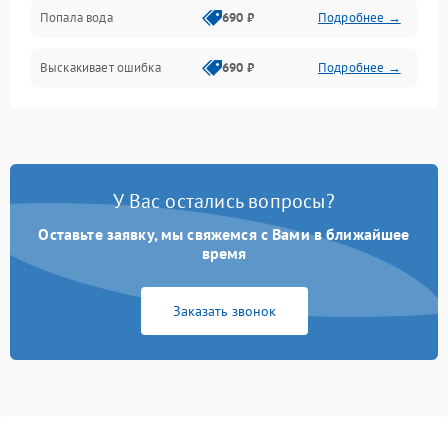
Попала вода
690 ₽
Подробнее →
Разговор (микрофон, динамик)
Выскакивает ошибка
690 ₽
Подробнее →
Перегрев и нестабильная работа
Влага и механические повреждения
Сеть и интернет
У Вас остались вопросы?
Зарядка и разъёмы
Оставьте заявку, мы свяжемся с Вами в ближайшее
время
Программные сбои
Заказать звонок
Память и данные
Режим работы
Связь и беспроводные модули