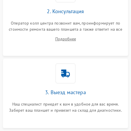
Сенсорное управление
2. Консультация
Проблемы с механикой
Оператор колл центра позвонит вам, проинформирует по
стоимости ремонта вашего планшета а также ответит на все
Питание и аккумулятор
ваши вопросы.
Подробнее
Кнопки и органы управления
Звук и аудио
Камеры
ПО
3. Выезд мастера
Наш специалист приедет к вам в удобное для вас время.
Заберет ваш планшет и привезет на склад для диагностики.