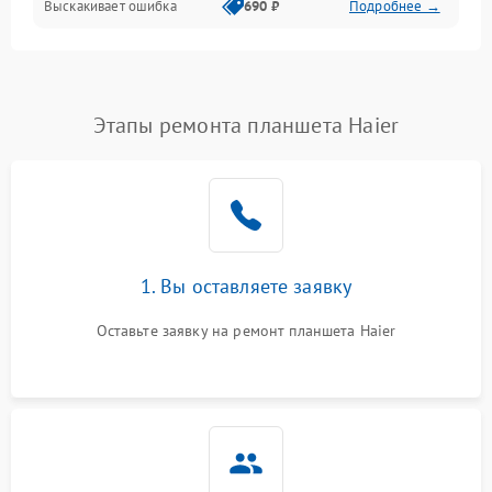
Выскакивает ошибка
690 ₽
Подробнее →
Перегрев и нестабильная работа
Влага и механические повреждения
Сеть и интернет
Этапы ремонта планшета Haier
Зарядка и разъёмы
Программные сбои
1. Вы оставляете заявку
Память и данные
Оставьте заявку на ремонт планшета Haier
Режим работы
Связь и беспроводные модули
Камера