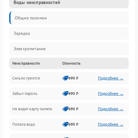
Виды неисправностей
Общие поломки
Зарядка
Электропитание
Неисправности
Стоимость
Экран и изображение
Сильно греется
690 ₽
Подробнее →
Дисплей
Забыл пароль
690 ₽
Подробнее →
Экран (дисплей)
Не видит карту памяти
690 ₽
Подробнее →
Связь
Попала вода
690 ₽
Подробнее →
Разговор (микрофон, динамик)