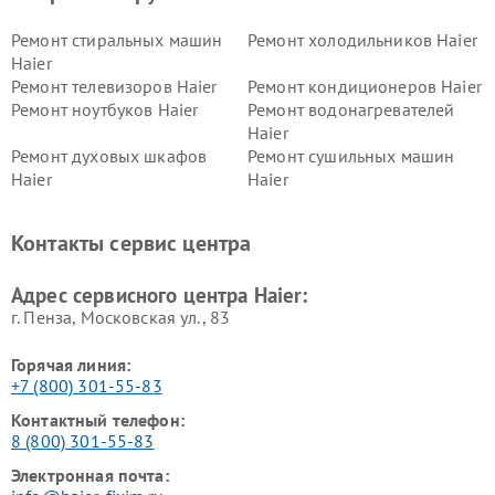
Ремонт стиральных машин
Ремонт холодильников Haier
Haier
Ремонт телевизоров Haier
Ремонт кондиционеров Haier
Ремонт ноутбуков Haier
Ремонт водонагревателей
Haier
Ремонт духовых шкафов
Ремонт сушильных машин
Haier
Haier
Ремонт варочных панелей
Ремонт морозильных камер
Haier
Haier
Контакты сервис центра
Ремонт роботов-пылесосов
Ремонт посудомоечных
Haier
машин Haier
Адрес сервисного центра Haier:
г. Пенза, Московская ул., 83
Горячая линия:
+7 (800) 301-55-83
Контактный телефон:
8 (800) 301-55-83
Электронная почта: