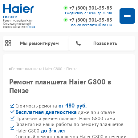
+7 (800) 301-55-83
Ежедневно, с 10:00 до 20:00
FIX-HAIER
+7 (800) 301-55-83
Ремонт устройств Haier
Специализированный
Звонок бесплатный по РФ
cервисный центр г.
Пенза
Мы ремонтируем
Позвонить
Пензе
Ремонт планшета Haier G800 в Пензе
Ремонт планшета Haier G800 в
Пензе
от 480 руб.
Стоимость ремонта
Бесплатная диагностика
даже при отказе
Привезем и увезем планшет Haier G800 сами
Гарантия на наши работы по ремонту планшетов
Ремонт стиральных машин Haier
Ремонт варочных панелей Haier
Ремонт роботов-пылесосов Haier
Ремонт сушильных машин Haier
Ремонт морозильных камер Haier
Ремонт посудомоечных машин Haier
Ремонт микроволновых печей Haier
Ремонт сушильных автоматов Haier
до 3-х лет
Haier G800
Срочный ремонт планшетов Haier G800 в течении