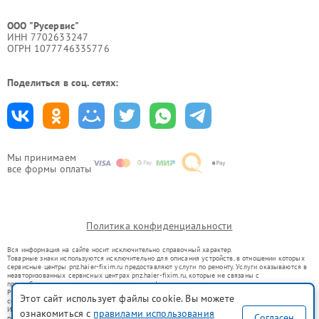
ООО "Русервис"
ИНН 7702633247
ОГРН 1077746335776
Поделиться в соц. сетях:
Мы принимаем
все формы оплаты
Политика конфиденциальности
Вся информация на сайте носит исключительно справочный характер.
Товарные знаки используются исключительно для описания устройств, в отношении которых
сервисные центры pnz.haier-fixim.ru предоставляют услуги по ремонту. Услуги оказываются в
неавторизованных сервисных центрах pnz.haier-fixim.ru, которые не связаны с
правообладателями товарных знаков или их официальными представителями.
Ремонт осуществляется для устройств, уже введенных в гражданский оборот в соответствии
Этот сайт использует файлы cookie. Вы можете
со статьей 1487 ГК РФ.
Использование товарных знаков не преследует цели индивидуализации услуг или введения
ознакомиться с
правилами использования
Согласен
потребителей в заблуждение, а служит для информирования о предоставляемых услугах по