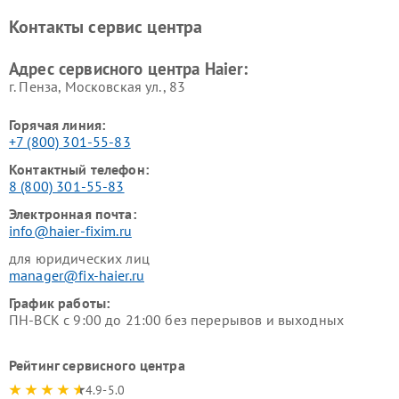
Haier
Haier
Контакты сервис центра
Ремонт роботов-пылесосов
Ремонт посудомоечных
Haier
машин Haier
Адрес сервисного центра Haier:
г. Пенза, Московская ул., 83
Горячая линия:
+7 (800) 301-55-83
Контактный телефон:
8 (800) 301-55-83
Электронная почта:
info@haier-fixim.ru
для юридических лиц
manager@fix-haier.ru
График работы:
ПН-ВСК с 9:00 до 21:00 без перерывов и выходных
Рейтинг сервисного центра
4.9-5.0