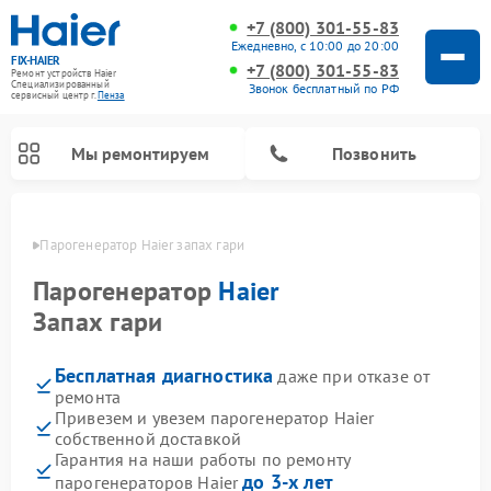
+7 (800) 301-55-83
Ежедневно, с 10:00 до 20:00
FIX-HAIER
+7 (800) 301-55-83
Ремонт устройств Haier
Специализированный
Звонок бесплатный по РФ
cервисный центр г.
Пенза
Мы ремонтируем
Позвонить
Пензе
Парогенератор Haier запах гари
Парогенератор
Haier
Запах гари
Бесплатная диагностика
даже при отказе от
ремонта
Привезем и увезем парогенератор Haier
собственной доставкой
Ремонт стиральных машин Haier
Ремонт варочных панелей Haier
Ремонт роботов-пылесосов Haier
Ремонт сушильных машин Haier
Ремонт морозильных камер Haier
Ремонт посудомоечных машин Haier
Ремонт микроволновых печей Haier
Ремонт сушильных автоматов Haier
Гарантия на наши работы по ремонту
до 3-х лет
парогенераторов Haier