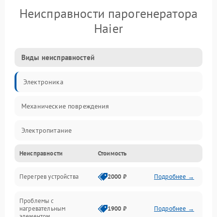
Неисправности парогенератора
Haier
Виды неисправностей
Электроника
Механические повреждения
Электропитание
Неисправности
Стоимость
Парообразование
Перегрев устройства
2000 ₽
Подробнее →
Герметичность
Проблемы с
Механика
нагревательным
1900 ₽
Подробнее →
элементом