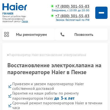
+7 (800) 301-55-83
Ежедневно, с 10:00 до 20:00
FIX-HAIER
+7 (800) 301-55-83
Ремонт устройств Haier
Специализированный
Звонок бесплатный по РФ
cервисный центр г.
Пенза
Мы ремонтируем
Позвонить
Пензе
Парогенератор Haier восстановление электроклапана
Восстановление электроклапана на
парогенераторе Haier в Пензе
Привезем и увезем парогенератор Haier
собственной доставкой
Гарантия на наши работы по ремонту
до 3-х лет
парогенераторов Haier
Ремонт стиральных машин Haier
Ремонт варочных панелей Haier
Ремонт роботов-пылесосов Haier
Ремонт сушильных машин Haier
Ремонт морозильных камер Haier
Ремонт посудомоечных машин Haier
Ремонт микроволновых печей Haier
Ремонт сушильных автоматов Haier
Срочный ремонт парогенераторов Haier в течении
часа