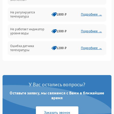
Не регулируется
1800 ₽
Подробнее →
температура
Не работает индикатор
1500 ₽
Подробнее →
уровня воды
Ошибка датчика
1200 ₽
Подробнее →
температуры
Не работает индикатор
1000 ₽
Подробнее →
Ошибка платы управления
1500 ₽
Подробнее →
У Вас остались вопросы?
Сбой режима работы
1200 ₽
Подробнее →
Оставьте заявку, мы свяжемся с Вами в ближайшее
время
Не сохраняет настройки
1200 ₽
Подробнее →
Заказать звонок
Не включается
1500 ₽
Подробнее →