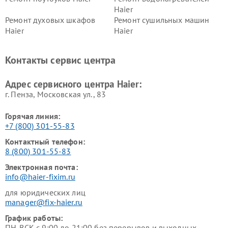
Haier
Ремонт духовых шкафов
Ремонт сушильных машин
Haier
Haier
Ремонт варочных панелей
Ремонт морозильных камер
Haier
Haier
Контакты сервис центра
Ремонт роботов-пылесосов
Ремонт посудомоечных
Haier
машин Haier
Адрес сервисного центра Haier:
г. Пенза, Московская ул., 83
Горячая линия:
+7 (800) 301-55-83
Контактный телефон:
8 (800) 301-55-83
Электронная почта:
info@haier-fixim.ru
для юридических лиц
manager@fix-haier.ru
График работы:
ПН-ВСК с 9:00 до 21:00 без перерывов и выходных