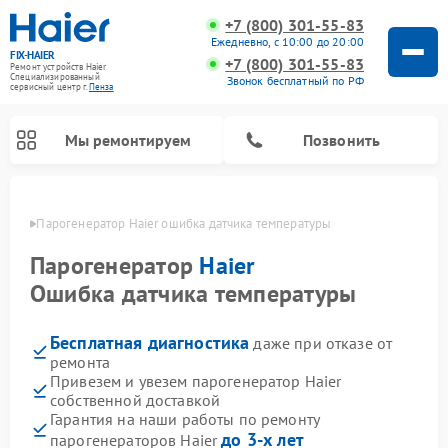
+7 (800) 301-55-83
Ежедневно, с 10:00 до 20:00
FIX-HAIER
+7 (800) 301-55-83
Ремонт устройств Haier
Специализированный
Звонок бесплатный по РФ
cервисный центр г.
Пенза
Мы ремонтируем
Позвонить
Пензе
Парогенератор Haier ошибка датчика температуры
Парогенератор
Haier
Ошибка датчика температуры
Бесплатная диагностика
даже при отказе от
ремонта
Привезем и увезем парогенератор Haier
собственной доставкой
Ремонт стиральных машин Haier
Ремонт варочных панелей Haier
Ремонт роботов-пылесосов Haier
Ремонт сушильных машин Haier
Ремонт морозильных камер Haier
Ремонт посудомоечных машин Haier
Ремонт микроволновых печей Haier
Ремонт сушильных автоматов Haier
Гарантия на наши работы по ремонту
до 3-х лет
парогенераторов Haier