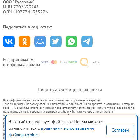
ООО "Русервис"
ИНН 7702633247
ОГРН 1077746335776
Поделиться в соц. сетях:
Мы принимаем
все формы оплаты
Политика конфиденциальности
Вся информация на сайте носит исключительно справочный характер.
Товарные знаки используются исключительно для описания устройств, в отношении которых
сервисные центры pnz.haier-fixim.ru предоставляют услуги по ремонту. Услуги оказываются в
неавторизованных сервисных центрах pnz.haier-fixim.ru, которые не связаны с
правообладателями товарных знаков или их официальными представителями.
Ремонт осуществляется для устройств, уже введенных в гражданский оборот в соответствии
Этот сайт использует файлы cookie. Вы можете
со статьей 1487 ГК РФ.
Использование товарных знаков не преследует цели индивидуализации услуг или введения
ознакомиться с
правилами использования
Согласен
потребителей в заблуждение, а служит для информирования о предоставляемых услугах по
ремонту техники указанных брендов.
файлов cookie
Представленная на сайте информация не является публичной офертой, определяемой