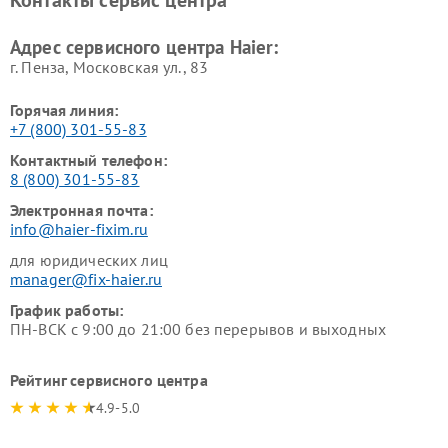
Контакты сервис центра
Ремонт роботов-пылесосов
Ремонт посудомоечных
Haier
машин Haier
Адрес сервисного центра Haier:
г. Пенза, Московская ул., 83
Горячая линия:
+7 (800) 301-55-83
Контактный телефон:
8 (800) 301-55-83
Электронная почта:
info@haier-fixim.ru
для юридических лиц
manager@fix-haier.ru
График работы:
ПН-ВСК с 9:00 до 21:00 без перерывов и выходных
Рейтинг сервисного центра
4.9-5.0