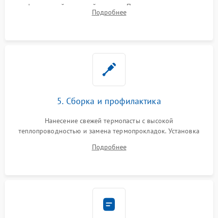
инфракрасной паяльной станции. Прошивка микросхемы
Подробнее
BIOS или замена поврежденных портов USB
5. Сборка и профилактика
Нанесение свежей термопасты с высокой
теплопроводностью и замена термопрокладок. Установка
системы охлаждения, подключение всех внутренних
Подробнее
шлейфов, модулей памяти и накопителей. Предварительная
сборка корпуса.