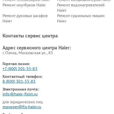
Ремонт ноутбуков Haier
Ремонт водонагревателей
Haier
Ремонт духовых шкафов
Ремонт сушильных машин
Haier
Haier
Ремонт варочных панелей
Ремонт морозильных камер
Haier
Haier
Контакты сервис центра
Ремонт роботов-пылесосов
Ремонт посудомоечных
Haier
машин Haier
Адрес сервисного центра Haier:
г. Пенза, Московская ул., 83
Горячая линия:
+7 (800) 301-55-83
Контактный телефон:
8 (800) 301-55-83
Электронная почта:
info@haier-fixim.ru
для юридических лиц
manager@fix-haier.ru