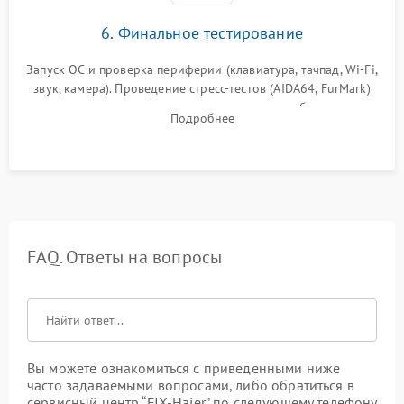
6. Финальное тестирование
Запуск ОС и проверка периферии (клавиатура, тачпад, Wi-Fi,
звук, камера). Проведение стресс-тестов (AIDA64, FurMark)
для контроля температурного режима и стабильности
Подробнее
системы под пиковой нагрузкой.
FAQ. Ответы на вопросы
Вы можете ознакомиться с приведенными ниже
часто задаваемыми вопросами, либо обратиться в
сервисный центр “FIX-Haier” по следующему телефону