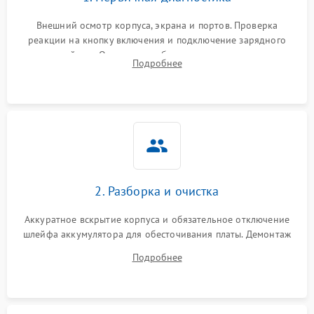
Внешний осмотр корпуса, экрана и портов. Проверка
реакции на кнопку включения и подключение зарядного
устройства. Оценка потребления тока с помощью
Подробнее
лабораторного блока питания для локализации проблемы.
2. Разборка и очистка
Аккуратное вскрытие корпуса и обязательное отключение
шлейфа аккумулятора для обесточивания платы. Демонтаж
системы охлаждения, очистка кулера от пыли и удаление
Подробнее
высохшей термопасты с кристаллов чипов.