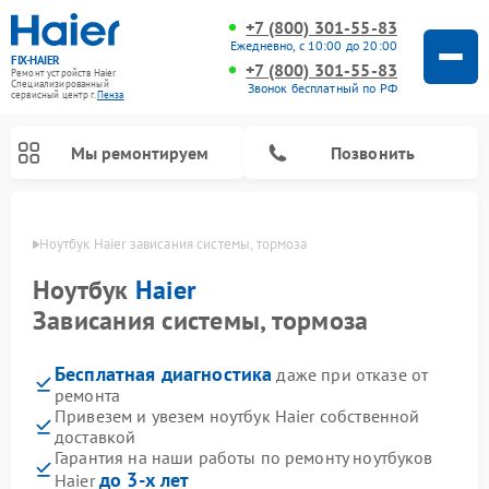
+7 (800) 301-55-83
Ежедневно, с 10:00 до 20:00
FIX-HAIER
+7 (800) 301-55-83
Ремонт устройств Haier
Специализированный
Звонок бесплатный по РФ
cервисный центр г.
Пенза
Мы ремонтируем
Позвонить
Пензе
Ноутбук Haier зависания системы, тормоза
Ноутбук
Haier
Зависания системы, тормоза
Бесплатная диагностика
даже при отказе от
ремонта
Привезем и увезем ноутбук Haier собственной
доставкой
Ремонт стиральных машин Haier
Ремонт сушильных машин Haier
Ремонт морозильных камер Haier
Ремонт посудомоечных машин Haier
Ремонт варочных панелей Haier
Ремонт роботов-пылесосов Haier
Ремонт микроволновых печей Haier
Ремонт сушильных автоматов Haier
Гарантия на наши работы по ремонту ноутбуков
до 3-х лет
Haier