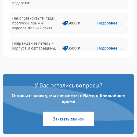
подсветки
Батарея
Неисправность тачпада:
Сеть и интернет
пропуски, прыжки
3000 ₽
Подробнее →
курсора, полный отказ
Система охлаждения
Повреждение петель и
корпуса: люфт, трещины,
3500 ₽
Подробнее →
деформация
Проблемы аккумулятора:
быстрая разрядка,
2500 ₽
Подробнее →
невозможность зарядки,
вздутие
У Вас остались вопросы?
Оставьте заявку, мы свяжемся с Вами в ближайшее
Неисправность зарядного
время
устройства или разъёма
2000 ₽
Подробнее →
питания
Заказать звонок
Перегрев из‑за пыли,
износа термопасты или
2500 ₽
Подробнее →
неисправности кулера