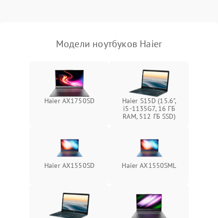
Выход из строя SSD или
HDD: медленная загрузка,
3000 ₽
Подробнее →
ошибки чтения,
пропадание диска
Модели ноутбуков Haier
Неисправность
оперативной памяти:
2000 ₽
Подробнее →
вылеты приложений,
синие экраны
Haier AX1750SD
Haier S15D (15.6",
i5-1135G7, 16 ГБ
Проблемы Wi‑Fi или
RAM, 512 ГБ SSD)
2500 ₽
Подробнее →
Bluetooth модулей
Haier AX1550SD
Haier AX1550SML