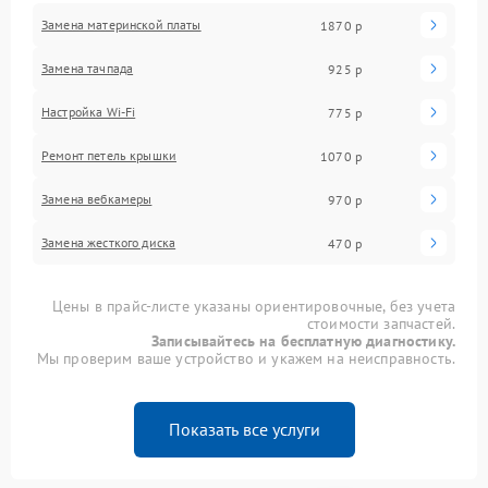
Замена материнской платы
1870 р
Замена тачпада
925 р
Настройка Wi-Fi
775 р
Ремонт петель крышки
1070 р
Замена вебкамеры
970 р
Замена жесткого диска
470 р
Цены в прайс-листе указаны ориентировочные, без учета
стоимости запчастей.
Записывайтесь на бесплатную диагностику.
Мы проверим ваше устройство и укажем на неисправность.
Показать все услуги