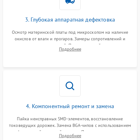
3. Глубокая аппаратная дефектовка
Осмотр материнской платы под микроскопом на наличие
окислов от влаги и прогаров. Замеры сопротивлений и
дежурных напряжений. Проверка цепей питания,
Подробнее
мультиконтроллера, процессора и видеочипа.
4. Компонентный ремонт и замена
Пайка неисправных SMD-элементов, восстановление
токоведущих дорожек. Замена BGA-чипов с использованием
инфракрасной паяльной станции. Прошивка микросхемы
Подробнее
BIOS или замена поврежденных портов USB