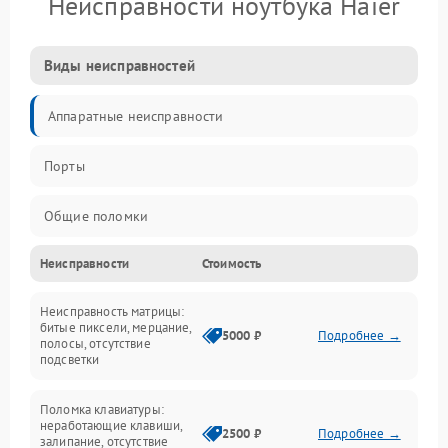
Неисправности ноутбука Haier
Виды неисправностей
Аппаратные неисправности
Порты
Общие поломки
Неисправности
Стоимость
Устройства
Неисправность матрицы:
Программные ошибки
битые пиксели, мерцание,
5000 ₽
Подробнее →
полосы, отсутствие
подсветки
Электрические и системные сбои
Поломка клавиатуры:
Интерфейсные проблемы
неработающие клавиши,
2500 ₽
Подробнее →
залипание, отсутствие