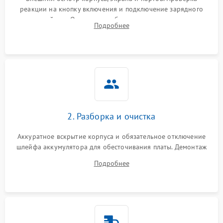
реакции на кнопку включения и подключение зарядного
устройства. Оценка потребления тока с помощью
Подробнее
лабораторного блока питания для локализации проблемы.
2. Разборка и очистка
Аккуратное вскрытие корпуса и обязательное отключение
шлейфа аккумулятора для обесточивания платы. Демонтаж
системы охлаждения, очистка кулера от пыли и удаление
Подробнее
высохшей термопасты с кристаллов чипов.