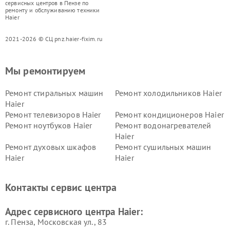
сервисных центров в Пензе по
ремонту и обслуживанию техники
Haier
2021-2026 © СЦ pnz.haier-fixim.ru
Мы ремонтируем
Ремонт стиральных машин
Ремонт холодильников Haier
Haier
Ремонт телевизоров Haier
Ремонт кондиционеров Haier
Ремонт ноутбуков Haier
Ремонт водонагревателей
Haier
Ремонт духовых шкафов
Ремонт сушильных машин
Haier
Haier
Ремонт варочных панелей
Ремонт морозильных камер
Haier
Haier
Контакты сервис центра
Ремонт роботов-пылесосов
Ремонт посудомоечных
Haier
машин Haier
Адрес сервисного центра Haier:
г. Пенза, Московская ул., 83