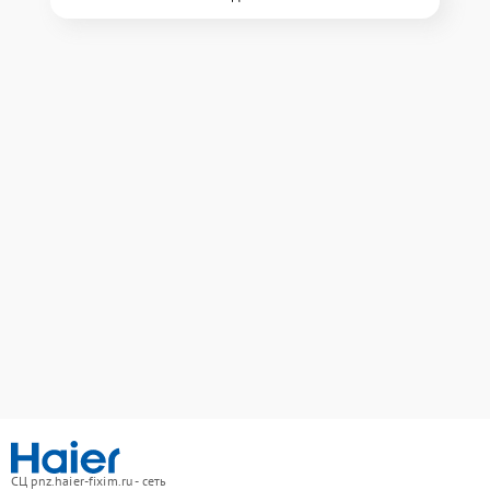
СЦ pnz.haier-fixim.ru - сеть