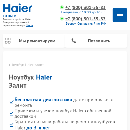
+7 (800) 301-55-83
Ежедневно, с 10:00 до 20:00
FIX-HAIER
+7 (800) 301-55-83
Ремонт устройств Haier
Специализированный
Звонок бесплатный по РФ
cервисный центр г.
Пенза
Мы ремонтируем
Позвонить
Пензе
Ноутбук Haier залит
Ноутбук
Haier
Залит
Бесплатная диагностика
даже при отказе от
ремонта
Привезем и увезем ноутбук Haier собственной
доставкой
Ремонт стиральных машин Haier
Ремонт сушильных машин Haier
Ремонт морозильных камер Haier
Ремонт посудомоечных машин Haier
Ремонт варочных панелей Haier
Ремонт роботов-пылесосов Haier
Ремонт микроволновых печей Haier
Ремонт сушильных автоматов Haier
Гарантия на наши работы по ремонту ноутбуков
до 3-х лет
Haier