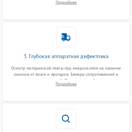
Подробнее
высохшей термопасты с кристаллов чипов.
3. Глубокая аппаратная дефектовка
Осмотр материнской платы под микроскопом на наличие
окислов от влаги и прогаров. Замеры сопротивлений и
дежурных напряжений. Проверка цепей питания,
Подробнее
мультиконтроллера, процессора и видеочипа.