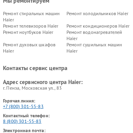
Мы ремонтируем
Ремонт стиральных машин
Ремонт холодильников Haier
Haier
Ремонт телевизоров Haier
Ремонт кондиционеров Haier
Ремонт ноутбуков Haier
Ремонт водонагревателей
Haier
Ремонт духовых шкафов
Ремонт сушильных машин
Haier
Haier
Ремонт варочных панелей
Ремонт морозильных камер
Haier
Haier
Контакты сервис центра
Ремонт роботов-пылесосов
Ремонт посудомоечных
Haier
машин Haier
Адрес сервисного центра Haier:
г. Пенза, Московская ул., 83
Горячая линия:
+7 (800) 301-55-83
Контактный телефон:
8 (800) 301-55-83
Электронная почта: