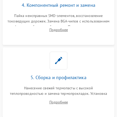
4. Компонентный ремонт и замена
Пайка неисправных SMD-элементов, восстановление
токоведущих дорожек. Замена BGA-чипов с использованием
инфракрасной паяльной станции. Прошивка микросхемы
Подробнее
BIOS или замена поврежденных портов USB
5. Сборка и профилактика
Нанесение свежей термопасты с высокой
теплопроводностью и замена термопрокладок. Установка
системы охлаждения, подключение всех внутренних
Подробнее
шлейфов, модулей памяти и накопителей. Предварительная
сборка корпуса.