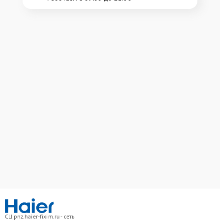
СЦ pnz.haier-fixim.ru - сеть