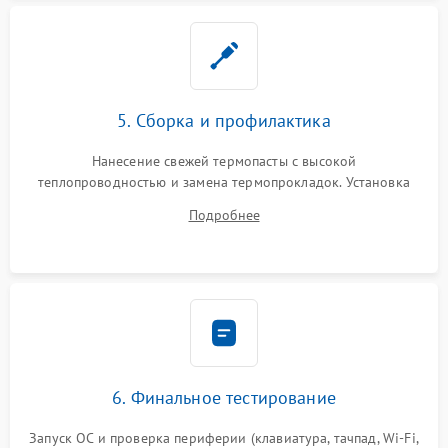
5. Сборка и профилактика
Нанесение свежей термопасты с высокой
теплопроводностью и замена термопрокладок. Установка
системы охлаждения, подключение всех внутренних
Подробнее
шлейфов, модулей памяти и накопителей. Предварительная
сборка корпуса.
6. Финальное тестирование
Запуск ОС и проверка периферии (клавиатура, тачпад, Wi-Fi,