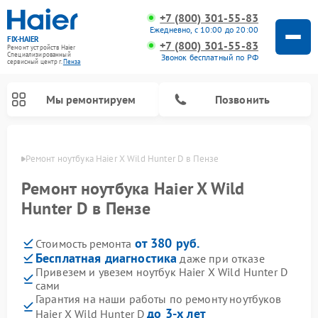
+7 (800) 301-55-83
Ежедневно, с 10:00 до 20:00
FIX-HAIER
+7 (800) 301-55-83
Ремонт устройств Haier
Специализированный
Звонок бесплатный по РФ
cервисный центр г.
Пенза
Мы ремонтируем
Позвонить
Пензе
Ремонт ноутбука Haier X Wild Hunter D в Пензе
Ремонт ноутбука Haier X Wild
Hunter D в Пензе
от 380 руб.
Стоимость ремонта
Бесплатная диагностика
даже при отказе
Привезем и увезем ноутбук Haier X Wild Hunter D
сами
Ремонт стиральных машин Haier
Ремонт сушильных машин Haier
Ремонт морозильных камер Haier
Ремонт посудомоечных машин Haier
Ремонт варочных панелей Haier
Ремонт роботов-пылесосов Haier
Ремонт микроволновых печей Haier
Ремонт сушильных автоматов Haier
Гарантия на наши работы по ремонту ноутбуков
до 3-х лет
Haier X Wild Hunter D