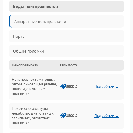
Виды неисправностей
Аппаратные неисправности
Порты
Общие поломки
Неисправности
Стоимость
Устройства
Неисправность матрицы:
Программные ошибки
битые пиксели, мерцание,
5000 ₽
Подробнее →
полосы, отсутствие
подсветки
Электрические и системные сбои
Поломка клавиатуры:
Интерфейсные проблемы
неработающие клавиши,
2500 ₽
Подробнее →
залипание, отсутствие
подсветки
Батарея