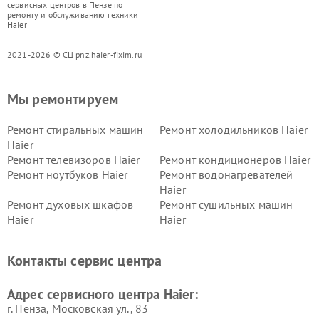
сервисных центров в Пензе по
ремонту и обслуживанию техники
Haier
2021-2026 © СЦ pnz.haier-fixim.ru
Мы ремонтируем
Ремонт стиральных машин
Ремонт холодильников Haier
Haier
Ремонт телевизоров Haier
Ремонт кондиционеров Haier
Ремонт ноутбуков Haier
Ремонт водонагревателей
Haier
Ремонт духовых шкафов
Ремонт сушильных машин
Haier
Haier
Ремонт варочных панелей
Ремонт морозильных камер
Haier
Haier
Контакты сервис центра
Ремонт роботов-пылесосов
Ремонт посудомоечных
Haier
машин Haier
Адрес сервисного центра Haier:
г. Пенза, Московская ул., 83