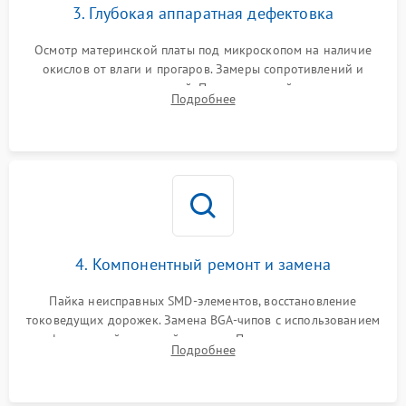
3. Глубокая аппаратная дефектовка
Осмотр материнской платы под микроскопом на наличие
окислов от влаги и прогаров. Замеры сопротивлений и
дежурных напряжений. Проверка цепей питания,
Подробнее
мультиконтроллера, процессора и видеочипа.
4. Компонентный ремонт и замена
Пайка неисправных SMD-элементов, восстановление
токоведущих дорожек. Замена BGA-чипов с использованием
инфракрасной паяльной станции. Прошивка микросхемы
Подробнее
BIOS или замена поврежденных портов USB