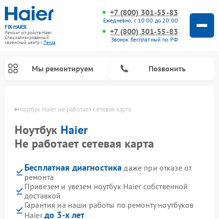
+7 (800) 301-55-83
Ежедневно, с 10:00 до 20:00
FIX-HAIER
+7 (800) 301-55-83
Ремонт устройств Haier
Специализированный
Звонок бесплатный по РФ
cервисный центр г.
Пенза
Мы ремонтируем
Позвонить
Пензе
Ноутбук Haier не работает сетевая карта
Ноутбук
Haier
Не работает сетевая карта
Бесплатная диагностика
даже при отказе от
ремонта
Привезем и увезем ноутбук Haier собственной
доставкой
Ремонт стиральных машин Haier
Ремонт сушильных машин Haier
Ремонт морозильных камер Haier
Ремонт посудомоечных машин Haier
Ремонт варочных панелей Haier
Ремонт роботов-пылесосов Haier
Ремонт микроволновых печей Haier
Ремонт сушильных автоматов Haier
Гарантия на наши работы по ремонту ноутбуков
до 3-х лет
Haier