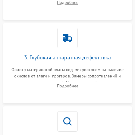
Подробнее
высохшей термопасты с кристаллов чипов.
3. Глубокая аппаратная дефектовка
Осмотр материнской платы под микроскопом на наличие
окислов от влаги и прогаров. Замеры сопротивлений и
дежурных напряжений. Проверка цепей питания,
Подробнее
мультиконтроллера, процессора и видеочипа.