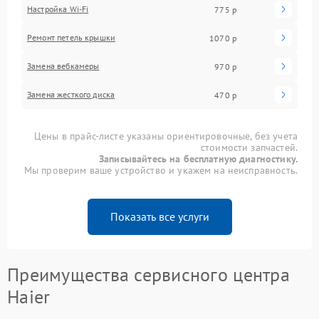
Настройка Wi-Fi
775 р
Для решения проблемы выполните следующие
Ремонт петель крышки
1070 р
шаги:
Замена вебкамеры
970 р
перезагрузите ноут и роутер;
проверьте настройки сети;
Замена жесткого диска
запишитесь в сервисный центр Haier для
470 р
диагностики и ремонта.
Сервисный центр Haier проводит ремонт Haier с
Цены в прайс-листе указаны ориентировочные, без учета
использованием оригинальных комплектующих и
стоимости запчастей.
Записывайтесь на бесплатную диагностику.
предоставляет гарантию на выполненные работы.
Мы проверим ваше устройство и укажем на неисправность.
Своевременное обращение позволяет вернуть
стабильную работу WI-FI и сохранить
функциональность устройства.
Показать все услуги
Преимущества сервисного центра
Haier