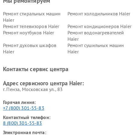
Мы ремонтируем
Ремонт стиральных машин
Ремонт холодильников Haier
Haier
Ремонт телевизоров Haier
Ремонт кондиционеров Haier
Ремонт ноутбуков Haier
Ремонт водонагревателей
Haier
Ремонт духовых шкафов
Ремонт сушильных машин
Haier
Haier
Ремонт варочных панелей
Ремонт морозильных камер
Haier
Haier
Контакты сервис центра
Ремонт роботов-пылесосов
Ремонт посудомоечных
Haier
машин Haier
Адрес сервисного центра Haier:
г. Пенза, Московская ул., 83
Горячая линия:
+7 (800) 301-55-83
Контактный телефон:
8 (800) 301-55-83
Электронная почта: