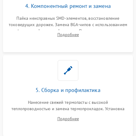
4. Компонентный ремонт и замена
Пайка неисправных SMD-элементов, восстановление
токоведущих дорожек. Замена BGA-чипов с использованием
инфракрасной паяльной станции. Прошивка микросхемы
Подробнее
BIOS или замена поврежденных портов USB
5. Сборка и профилактика
Нанесение свежей термопасты с высокой
теплопроводностью и замена термопрокладок. Установка
системы охлаждения, подключение всех внутренних
Подробнее
шлейфов, модулей памяти и накопителей. Предварительная
сборка корпуса.