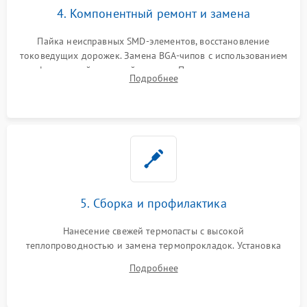
4. Компонентный ремонт и замена
Пайка неисправных SMD-элементов, восстановление
токоведущих дорожек. Замена BGA-чипов с использованием
инфракрасной паяльной станции. Прошивка микросхемы
Подробнее
BIOS или замена поврежденных портов USB
5. Сборка и профилактика
Нанесение свежей термопасты с высокой
теплопроводностью и замена термопрокладок. Установка
системы охлаждения, подключение всех внутренних
Подробнее
шлейфов, модулей памяти и накопителей. Предварительная
сборка корпуса.