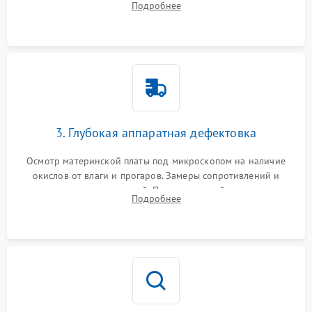
Подробнее
высохшей термопасты с кристаллов чипов.
3. Глубокая аппаратная дефектовка
Осмотр материнской платы под микроскопом на наличие
окислов от влаги и прогаров. Замеры сопротивлений и
дежурных напряжений. Проверка цепей питания,
Подробнее
мультиконтроллера, процессора и видеочипа.