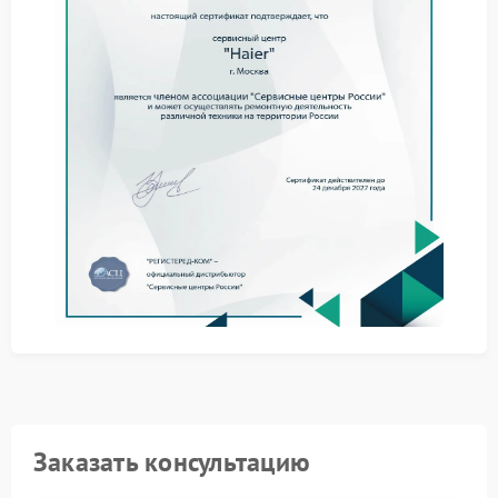
цикл работ:
Аппаратная проверка порта и цепей питания.
Тестирование видеокарты в разных режимах
работы.
Установка актуальных драйверов и настройка
системы.
После диагностики мы предлагаем оптимальный
вариант ремонта ноутбука. Мы используем
качественные комплектующие и даем гарантию на
выполненные работы. Доверяя технику
профессионалам, вы обеспечиваете ее долгую
службу.
Заказать консультацию