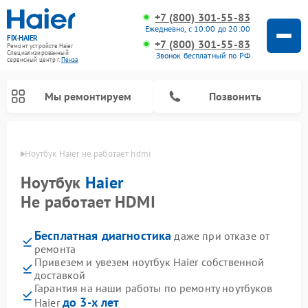
+7 (800) 301-55-83
Ежедневно, с 10:00 до 20:00
FIX-HAIER
+7 (800) 301-55-83
Ремонт устройств Haier
Специализированный
Звонок бесплатный по РФ
cервисный центр г.
Пенза
Мы ремонтируем
Позвонить
Пензе
Ноутбук Haier не работает hdmi
Ноутбук
Haier
Не работает HDMI
Бесплатная диагностика
даже при отказе от
ремонта
Привезем и увезем ноутбук Haier собственной
доставкой
Ремонт стиральных машин Haier
Ремонт сушильных машин Haier
Ремонт морозильных камер Haier
Ремонт посудомоечных машин Haier
Ремонт варочных панелей Haier
Ремонт роботов-пылесосов Haier
Ремонт микроволновых печей Haier
Ремонт сушильных автоматов Haier
Гарантия на наши работы по ремонту ноутбуков
до 3-х лет
Haier