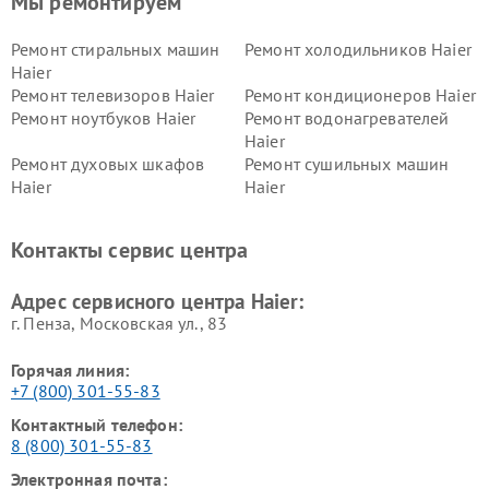
Мы ремонтируем
Ремонт стиральных машин
Ремонт холодильников Haier
Haier
Ремонт телевизоров Haier
Ремонт кондиционеров Haier
Ремонт ноутбуков Haier
Ремонт водонагревателей
Haier
Ремонт духовых шкафов
Ремонт сушильных машин
Haier
Haier
Ремонт варочных панелей
Ремонт морозильных камер
Haier
Haier
Контакты сервис центра
Ремонт роботов-пылесосов
Ремонт посудомоечных
Haier
машин Haier
Адрес сервисного центра Haier:
г. Пенза, Московская ул., 83
Горячая линия:
+7 (800) 301-55-83
Контактный телефон:
8 (800) 301-55-83
Электронная почта: