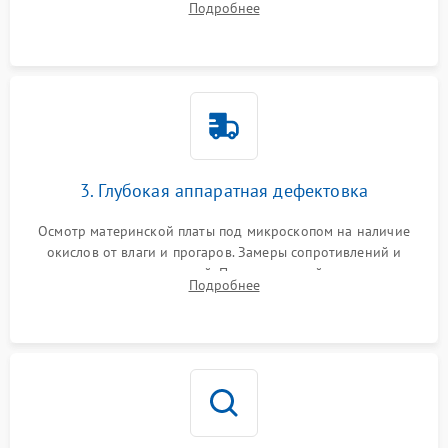
Подробнее
высохшей термопасты с кристаллов чипов.
3. Глубокая аппаратная дефектовка
Осмотр материнской платы под микроскопом на наличие
окислов от влаги и прогаров. Замеры сопротивлений и
дежурных напряжений. Проверка цепей питания,
Подробнее
мультиконтроллера, процессора и видеочипа.