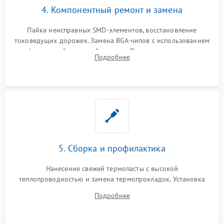
4. Компонентный ремонт и замена
Пайка неисправных SMD-элементов, восстановление
токоведущих дорожек. Замена BGA-чипов с использованием
инфракрасной паяльной станции. Прошивка микросхемы
Подробнее
BIOS или замена поврежденных портов USB
5. Сборка и профилактика
Нанесение свежей термопасты с высокой
теплопроводностью и замена термопрокладок. Установка
системы охлаждения, подключение всех внутренних
Подробнее
шлейфов, модулей памяти и накопителей. Предварительная
сборка корпуса.