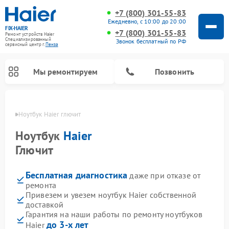
+7 (800) 301-55-83
Ежедневно, с 10:00 до 20:00
FIX-HAIER
+7 (800) 301-55-83
Ремонт устройств Haier
Специализированный
Звонок бесплатный по РФ
cервисный центр г.
Пенза
Мы ремонтируем
Позвонить
Пензе
Ноутбук Haier глючит
Ноутбук
Haier
Глючит
Бесплатная диагностика
даже при отказе от
ремонта
Привезем и увезем ноутбук Haier собственной
доставкой
Ремонт стиральных машин Haier
Ремонт сушильных машин Haier
Ремонт морозильных камер Haier
Ремонт посудомоечных машин Haier
Ремонт варочных панелей Haier
Ремонт роботов-пылесосов Haier
Ремонт микроволновых печей Haier
Ремонт сушильных автоматов Haier
Гарантия на наши работы по ремонту ноутбуков
до 3-х лет
Haier