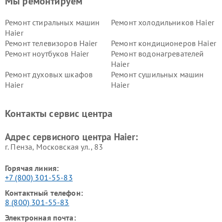
Мы ремонтируем
Ремонт стиральных машин
Ремонт холодильников Haier
Haier
Ремонт телевизоров Haier
Ремонт кондиционеров Haier
Ремонт ноутбуков Haier
Ремонт водонагревателей
Haier
Ремонт духовых шкафов
Ремонт сушильных машин
Haier
Haier
Ремонт варочных панелей
Ремонт морозильных камер
Haier
Haier
Контакты сервис центра
Ремонт роботов-пылесосов
Ремонт посудомоечных
Haier
машин Haier
Адрес сервисного центра Haier:
г. Пенза, Московская ул., 83
Горячая линия:
+7 (800) 301-55-83
Контактный телефон:
8 (800) 301-55-83
Электронная почта: