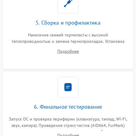
5. Сборка и профилактика
Нанесение свежей термопасты с высокой
теплопроводностью и замена термопрокладок. Установка
системы охлаждения, подключение всех внутренних
Подробнее
шлейфов, модулей памяти и накопителей. Предварительная
сборка корпуса.
6. Финальное тестирование
Запуск ОС и проверка периферии (клавиатура, тачпад, Wi-Fi,
звук, камера). Проведение стресс-тестов (AIDA64, FurMark)
для контроля температурного режима и стабильности
Подробнее