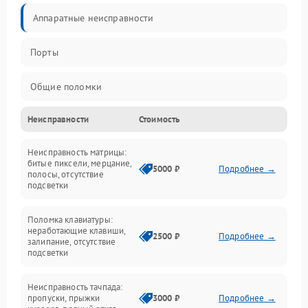
Аппаратные неисправности
Порты
Общие поломки
Неисправности
Стоимость
Устройства
Неисправность матрицы:
Программные ошибки
битые пиксели, мерцание,
5000 ₽
Подробнее →
полосы, отсутствие
подсветки
Электрические и системные сбои
Поломка клавиатуры:
Интерфейсные проблемы
неработающие клавиши,
2500 ₽
Подробнее →
залипание, отсутствие
подсветки
Батарея
Неисправность тачпада:
Сеть и интернет
пропуски, прыжки
3000 ₽
Подробнее →