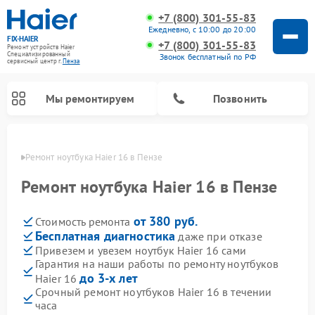
+7 (800) 301-55-83
Ежедневно, с 10:00 до 20:00
FIX-HAIER
+7 (800) 301-55-83
Ремонт устройств Haier
Специализированный
Звонок бесплатный по РФ
cервисный центр г.
Пенза
Мы ремонтируем
Позвонить
Пензе
Ремонт ноутбука Haier 16 в Пензе
Ремонт ноутбука Haier 16 в Пензе
от 380 руб.
Стоимость ремонта
Бесплатная диагностика
даже при отказе
Привезем и увезем ноутбук Haier 16 сами
Гарантия на наши работы по ремонту ноутбуков
до 3-х лет
Haier 16
Ремонт стиральных машин Haier
Ремонт сушильных машин Haier
Ремонт морозильных камер Haier
Ремонт посудомоечных машин Haier
Ремонт варочных панелей Haier
Ремонт роботов-пылесосов Haier
Ремонт микроволновых печей Haier
Ремонт сушильных автоматов Haier
Срочный ремонт ноутбуков Haier 16 в течении
часа