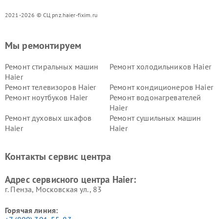
2021-2026 © СЦ pnz.haier-fixim.ru
Мы ремонтируем
Ремонт стиральных машин
Ремонт холодильников Haier
Haier
Ремонт телевизоров Haier
Ремонт кондиционеров Haier
Ремонт ноутбуков Haier
Ремонт водонагревателей
Haier
Ремонт духовых шкафов
Ремонт сушильных машин
Haier
Haier
Ремонт варочных панелей
Ремонт морозильных камер
Haier
Haier
Контакты сервис центра
Ремонт роботов-пылесосов
Ремонт посудомоечных
Haier
машин Haier
Адрес сервисного центра Haier:
г. Пенза, Московская ул., 83
Горячая линия: