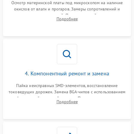
Осмотр материнской платы под микроскопом на наличие
окислов от влаги и прогаров. Замеры сопротивлений и
дежурных напряжений. Проверка цепей питания,
Подробнее
мультиконтроллера, процессора и видеочипа.
4. Компонентный ремонт и замена
Пайка неисправных SMD-элементов, восстановление
токоведущих дорожек. Замена BGA-чипов с использованием
инфракрасной паяльной станции. Прошивка микросхемы
Подробнее
BIOS или замена поврежденных портов USB