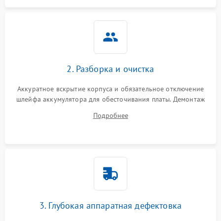
Неисправность
оперативной памяти:
2000 ₽
Подробнее →
вылеты приложений,
синие экраны
2. Разборка и очистка
Проблемы Wi‑Fi или
2500 ₽
Подробнее →
Bluetooth модулей
Аккуратное вскрытие корпуса и обязательное отключение
шлейфа аккумулятора для обесточивания платы. Демонтаж
системы охлаждения, очистка кулера от пыли и удаление
Подробнее
высохшей термопасты с кристаллов чипов.
3. Глубокая аппаратная дефектовка