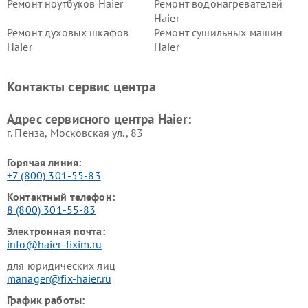
Ремонт ноутбуков Haier
Ремонт водонагревателей
Haier
Ремонт духовых шкафов
Ремонт сушильных машин
Haier
Haier
Ремонт варочных панелей
Ремонт морозильных камер
Haier
Haier
Контакты сервис центра
Ремонт роботов-пылесосов
Ремонт посудомоечных
Haier
машин Haier
Адрес сервисного центра Haier:
г. Пенза, Московская ул., 83
Горячая линия:
+7 (800) 301-55-83
Контактный телефон:
8 (800) 301-55-83
Электронная почта:
info@haier-fixim.ru
для юридических лиц
manager@fix-haier.ru
График работы: