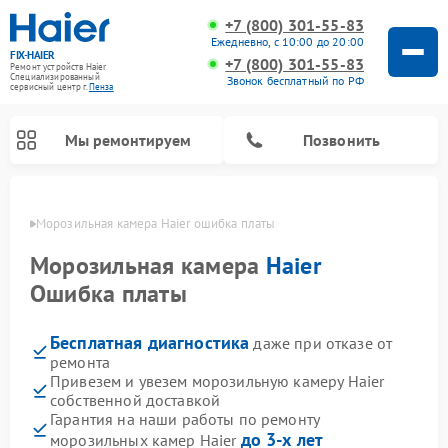
+7 (800) 301-55-83
Ежедневно, с 10:00 до 20:00
FIX-HAIER
+7 (800) 301-55-83
Ремонт устройств Haier
Специализированный
Звонок бесплатный по РФ
cервисный центр г.
Пенза
Мы ремонтируем
Позвонить
Пензе
Морозильная камера Haier ошибка платы
Морозильная камера
Haier
Ошибка платы
Бесплатная диагностика
даже при отказе от
ремонта
Привезем и увезем морозильную камеру Haier
собственной доставкой
Ремонт стиральных машин Haier
Ремонт варочных панелей Haier
Ремонт посудомоечных машин Haier
Ремонт сушильных машин Haier
Ремонт роботов-пылесосов Haier
Ремонт микроволновых печей Haier
Ремонт сушильных автоматов Haier
Гарантия на наши работы по ремонту
до 3-х лет
морозильных камер Haier