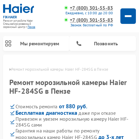
+7 (800) 301-55-83
Ежедневно, с 10:00 до 20:00
FIX-HAIER
+7 (800) 301-55-83
Ремонт устройств Haier
Специализированный
Звонок бесплатный по РФ
cервисный центр г.
Пенза
Мы ремонтируем
Позвонить
Пензе
Ремонт морозильной камеры Haier HF-284SG в Пензе
Ремонт морозильной камеры Haier
HF-284SG в Пензе
от 880 руб.
Стоимость ремонта
Бесплатная диагностика
даже при отказе
Привезем и увезем морозильную камеру Haier HF-
284SG сами
Ремонт стиральных машин Haier
Ремонт варочных панелей Haier
Ремонт посудомоечных машин Haier
Ремонт сушильных машин Haier
Ремонт роботов-пылесосов Haier
Ремонт микроволновых печей Haier
Ремонт сушильных автоматов Haier
Гарантия на наши работы по ремонту
до 3-х лет
морозильных камер Haier HF-284SG