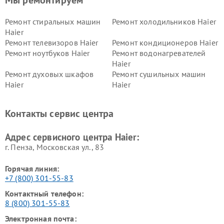
Мы ремонтируем
Ремонт стиральных машин
Ремонт холодильников Haier
Haier
Ремонт телевизоров Haier
Ремонт кондиционеров Haier
Ремонт ноутбуков Haier
Ремонт водонагревателей
Haier
Ремонт духовых шкафов
Ремонт сушильных машин
Haier
Haier
Ремонт варочных панелей
Ремонт морозильных камер
Haier
Haier
Контакты сервис центра
Ремонт роботов-пылесосов
Ремонт посудомоечных
Haier
машин Haier
Адрес сервисного центра Haier:
г. Пенза, Московская ул., 83
Горячая линия:
+7 (800) 301-55-83
Контактный телефон:
8 (800) 301-55-83
Электронная почта: