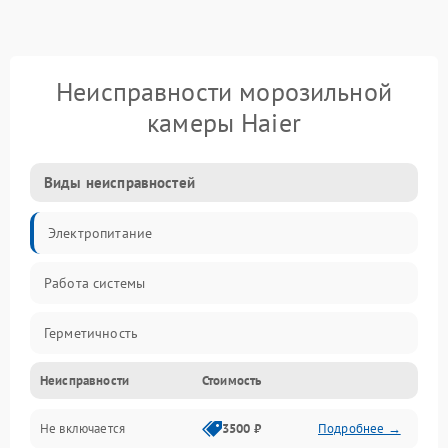
Неисправности морозильной
камеры Haier
Виды неисправностей
Электропитание
Работа системы
Герметичность
Неисправности
Стоимость
Механика
Не включается
3500 ₽
Подробнее →