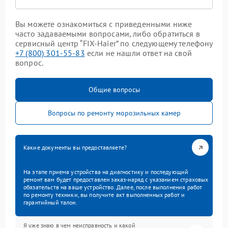
Вы можете ознакомиться с приведенными ниже
часто задаваемыми вопросами, либо обратиться в
сервисный центр “FIX-Haier” по следующему телефону
+7 (800) 301-55-83
если не нашли ответ на свой
вопрос.
Общие вопросы
Вопросы по ремонту морозильных камер
Какие документы вы предоставляете?
На этапе приема устройства на диагностику и последующий
ремонт вам будет предоставлен заказ-наряд с указанием страховых
обязательств на ваше устройство. Далее, после выполнения работ
по ремонту техники, вы получите акт выполненных работ и
гарантийный талон.
Я уже знаю в чем неисправность и какой