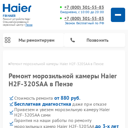
+7 (800) 301-55-83
Ежедневно, с 10:00 до 20:00
FIX-HAIER
+7 (800) 301-55-83
Ремонт устройств Haier
Специализированный
Звонок бесплатный по РФ
cервисный центр г.
Пенза
Мы ремонтируем
Позвонить
Пензе
Ремонт морозильной камеры Haier H2F-320SAA в Пензе
Ремонт морозильной камеры Haier
H2F-320SAA в Пензе
от 880 руб.
Стоимость ремонта
Бесплатная диагностика
даже при отказе
Привезем и увезем морозильную камеру Haier
H2F-320SAA сами
Ремонт стиральных машин Haier
Ремонт варочных панелей Haier
Ремонт посудомоечных машин Haier
Ремонт сушильных машин Haier
Ремонт роботов-пылесосов Haier
Ремонт микроволновых печей Haier
Ремонт сушильных автоматов Haier
Гарантия на наши работы по ремонту
до 3-х лет
морозильных камер Haier H2F-320SAA