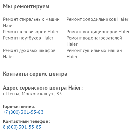
Мы ремонтируем
Ремонт стиральных машин
Ремонт холодильников Haier
Haier
Ремонт телевизоров Haier
Ремонт кондиционеров Haier
Ремонт ноутбуков Haier
Ремонт водонагревателей
Haier
Ремонт духовых шкафов
Ремонт сушильных машин
Haier
Haier
Ремонт варочных панелей
Ремонт морозильных камер
Haier
Haier
Контакты сервис центра
Ремонт роботов-пылесосов
Ремонт посудомоечных
Haier
машин Haier
Адрес сервисного центра Haier:
г. Пенза, Московская ул., 83
Горячая линия:
+7 (800) 301-55-83
Контактный телефон:
8 (800) 301-55-83