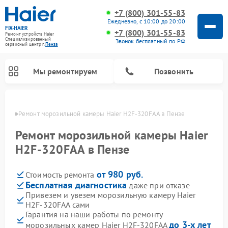
+7 (800) 301-55-83
Ежедневно, с 10:00 до 20:00
FIX-HAIER
+7 (800) 301-55-83
Ремонт устройств Haier
Специализированный
Звонок бесплатный по РФ
cервисный центр г.
Пенза
Мы ремонтируем
Позвонить
Пензе
Ремонт морозильной камеры Haier H2F-320FAA в Пензе
Ремонт морозильной камеры Haier
H2F-320FAA в Пензе
от 980 руб.
Стоимость ремонта
Бесплатная диагностика
даже при отказе
Привезем и увезем морозильную камеру Haier
H2F-320FAA сами
Ремонт стиральных машин Haier
Ремонт варочных панелей Haier
Ремонт посудомоечных машин Haier
Ремонт сушильных машин Haier
Ремонт роботов-пылесосов Haier
Ремонт микроволновых печей Haier
Ремонт сушильных автоматов Haier
Гарантия на наши работы по ремонту
до 3-х лет
морозильных камер Haier H2F-320FAA