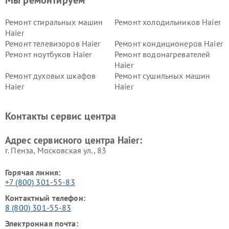
Мы ремонтируем
Ремонт стиральных машин
Ремонт холодильников Haier
Haier
Ремонт телевизоров Haier
Ремонт кондиционеров Haier
Ремонт ноутбуков Haier
Ремонт водонагревателей
Haier
Ремонт духовых шкафов
Ремонт сушильных машин
Haier
Haier
Ремонт варочных панелей
Ремонт морозильных камер
Haier
Haier
Контакты сервис центра
Ремонт роботов-пылесосов
Ремонт посудомоечных
Haier
машин Haier
Адрес сервисного центра Haier:
г. Пенза, Московская ул., 83
Горячая линия:
+7 (800) 301-55-83
Контактный телефон:
8 (800) 301-55-83
Электронная почта: