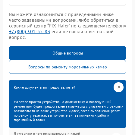
Вы можете ознакомиться с приведенными ниже
часто задаваемыми вопросами, либо обратиться в
сервисный центр “FIX-Haier” по следующему телефону
+7 (800) 301-55-83
если не нашли ответ на свой
вопрос.
Общие вопросы
Вопросы по ремонту морозильных камер
Какие документы вы предоставляете?
На этапе приема устройства на диагностику и последующий
ремонт вам будет предоставлен заказ-наряд с указанием страховых
обязательств на ваше устройство. Далее, после выполнения работ
по ремонту техники, вы получите акт выполненных работ и
гарантийный талон.
Я уже знаю в чем неисправность и какой