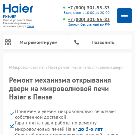
+7 (800) 301-55-83
Ежедневно, с 10:00 до 20:00
FIX-HAIER
+7 (800) 301-55-83
Ремонт устройств Haier
Специализированный
Звонок бесплатный по РФ
cервисный центр г.
Пенза
Мы ремонтируем
Позвонить
Пензе
Микроволновая печь Haier ремонт механизма открывания двери
Ремонт механизма открывания
двери на микроволновой печи
Haier в Пензе
Привезем и увезем микроволновую печь Haier
собственной доставкой
Гарантия на наши работы по ремонту
Ремонт стиральных машин Haier
Ремонт варочных панелей Haier
Ремонт роботов-пылесосов Haier
Ремонт сушильных машин Haier
Ремонт морозильных камер Haier
Ремонт посудомоечных машин Haier
Ремонт сушильных автоматов Haier
до 3-х лет
микроволновых печей Haier
Срочный ремонт микроволновых печей Haier в