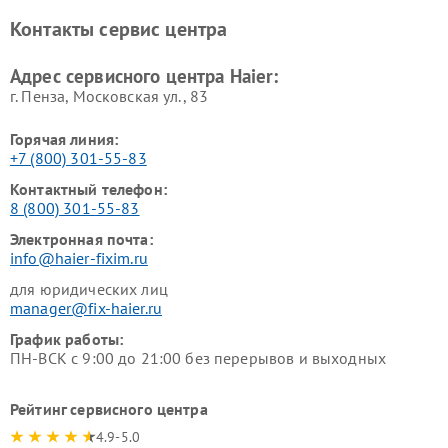
Haier
Haier
Контакты сервис центра
Ремонт роботов-пылесосов
Ремонт посудомоечных
Haier
машин Haier
Адрес сервисного центра Haier:
г. Пенза, Московская ул., 83
Горячая линия:
+7 (800) 301-55-83
Контактный телефон:
8 (800) 301-55-83
Электронная почта:
info@haier-fixim.ru
для юридических лиц
manager@fix-haier.ru
График работы:
ПН-ВСК с 9:00 до 21:00 без перерывов и выходных
Рейтинг сервисного центра
4.9-5.0