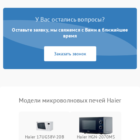
Появление запаха гари
2400 ₽
Подробнее →
У Вас остались вопросы?
Проблемы с вентилятором
2000 ₽
Подробнее →
Оставьте заявку, мы свяжемся с Вами в ближайшее
время
Поломка системы
2200 ₽
Подробнее →
охлаждения
Заказать звонок
Не работают сенсорные
2400 ₽
Подробнее →
кнопки
Не горит подсветка
2000 ₽
Подробнее →
Сломался трансформатор
1000 ₽
Подробнее →
Модели микроволновых печей Haier
Haier 17UG58V-20B
Haier HGN-2070MS