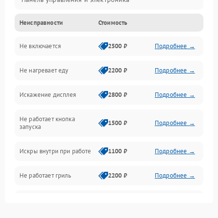
Неисправности
Стоимость
Дверца и корпус
Не включается
2500 ₽
Подробнее →
Механика и внутренние элементы
Не нагревает еду
2200 ₽
Подробнее →
Механические повреждения
Искажение дисплея
2800 ₽
Подробнее →
Питание и запуск
Не работает кнопка
Нагрев и приготовление
1500 ₽
Подробнее →
запуска
Программное обеспечение
Искры внутри при работе
1100 ₽
Подробнее →
Не работает гриль
2200 ₽
Подробнее →
Перегрев или отключение
2400 ₽
Подробнее →
во время работы