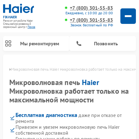
+7 (800) 301-55-83
Ежедневно, с 10:00 до 20:00
FIX-HAIER
+7 (800) 301-55-83
Ремонт устройств Haier
Специализированный
Звонок бесплатный по РФ
cервисный центр г.
Пенза
Мы ремонтируем
Позвонить
Пензе
Микроволновая печь Haier микроволновка работает только на максим
Микроволновая печь
Haier
Микроволновка работает только на
максимальной мощности
Бесплатная диагностика
даже при отказе от
ремонта
Привезем и увезем микроволновую печь Haier
Ремонт стиральных машин Haier
Ремонт варочных панелей Haier
Ремонт роботов-пылесосов Haier
Ремонт сушильных машин Haier
Ремонт морозильных камер Haier
Ремонт посудомоечных машин Haier
Ремонт сушильных автоматов Haier
собственной доставкой
Гарантия на наши работы по ремонту