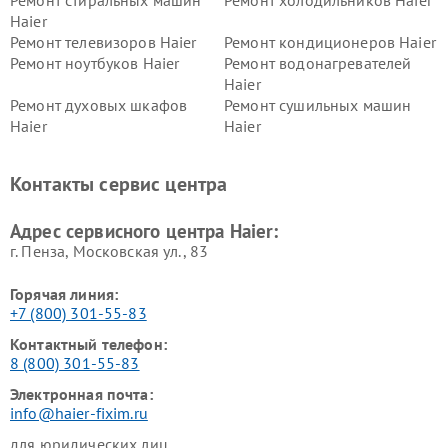
Ремонт стиральных машин
Ремонт холодильников Haier
Haier
Ремонт телевизоров Haier
Ремонт кондиционеров Haier
Ремонт ноутбуков Haier
Ремонт водонагревателей
Haier
Ремонт духовых шкафов
Ремонт сушильных машин
Haier
Haier
Ремонт варочных панелей
Ремонт морозильных камер
Haier
Haier
Контакты сервис центра
Ремонт роботов-пылесосов
Ремонт посудомоечных
Haier
машин Haier
Адрес сервисного центра Haier:
г. Пенза, Московская ул., 83
Горячая линия:
+7 (800) 301-55-83
Контактный телефон:
8 (800) 301-55-83
Электронная почта:
info@haier-fixim.ru
для юридических лиц