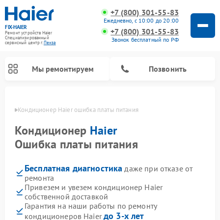
+7 (800) 301-55-83
Ежедневно, с 10:00 до 20:00
FIX-HAIER
+7 (800) 301-55-83
Ремонт устройств Haier
Специализированный
Звонок бесплатный по РФ
cервисный центр г.
Пенза
Мы ремонтируем
Позвонить
Пензе
Кондиционер Haier ошибка платы питания
Кондиционер
Haier
Ошибка платы питания
Бесплатная диагностика
даже при отказе от
ремонта
Привезем и увезем кондиционер Haier
собственной доставкой
Ремонт стиральных машин Haier
Ремонт сушильных машин Haier
Ремонт морозильных камер Haier
Ремонт посудомоечных машин Haier
Ремонт варочных панелей Haier
Ремонт роботов-пылесосов Haier
Ремонт микроволновых печей Haier
Ремонт сушильных автоматов Haier
Гарантия на наши работы по ремонту
до 3-х лет
кондиционеров Haier