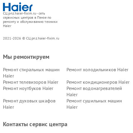
СЦ pnz.haier-fixim.ru - сеть
сервисных центров в Пензе по
ремонту и обслуживанию техники
Haier
2021-2026 © СЦ pnz.haier-fixim.ru
Мы ремонтируем
Ремонт стиральных машин
Ремонт холодильников Haier
Haier
Ремонт телевизоров Haier
Ремонт кондиционеров Haier
Ремонт ноутбуков Haier
Ремонт водонагревателей
Haier
Ремонт духовых шкафов
Ремонт сушильных машин
Haier
Haier
Ремонт варочных панелей
Ремонт морозильных камер
Haier
Haier
Контакты сервис центра
Ремонт роботов-пылесосов
Ремонт посудомоечных
Haier
машин Haier