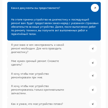
Какие документы вы предоставляете?
На этапе приема устройства на диагностику и последующий
ремонт вам будет предоставлен заказ-наряд с указанием страховых
обязательств на ваше устройство. Далее, после выполнения работ
по ремонту техники, вы получите акт выполненных работ и
гарантийный талон.
Я уже знаю в чем неисправность и какой
ремонт необходим. Для чего проводить
диагностику?
Мне нужен срочный ремонт. Сможете
сделать?
Я хочу, чтобы мое устройство
ремонтировали при мне.
Я хочу, чтобы мое устройство
ремонтировалось только оригинальными
запчастями.
Как я узнаю, что мое устройство готово?