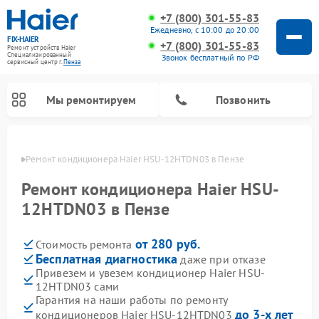
+7 (800) 301-55-83
Ежедневно, с 10:00 до 20:00
FIX-HAIER
+7 (800) 301-55-83
Ремонт устройств Haier
Специализированный
Звонок бесплатный по РФ
cервисный центр г.
Пенза
Мы ремонтируем
Позвонить
Пензе
Ремонт кондиционера Haier HSU-12HTDN03 в Пензе
Ремонт кондиционера Haier HSU-
12HTDN03 в Пензе
от 280 руб.
Стоимость ремонта
Бесплатная диагностика
даже при отказе
Привезем и увезем кондиционер Haier HSU-
12HTDN03 сами
Ремонт стиральных машин Haier
Ремонт сушильных машин Haier
Ремонт морозильных камер Haier
Ремонт посудомоечных машин Haier
Ремонт варочных панелей Haier
Ремонт роботов-пылесосов Haier
Ремонт микроволновых печей Haier
Ремонт сушильных автоматов Haier
Гарантия на наши работы по ремонту
до 3-х лет
кондиционеров Haier HSU-12HTDN03