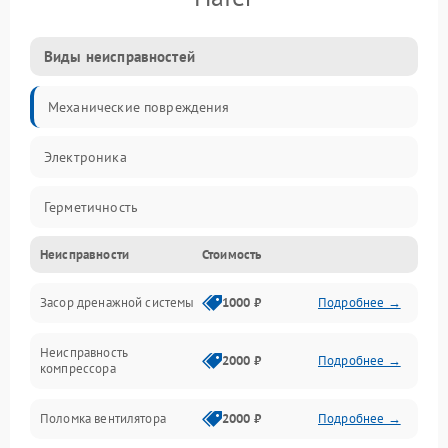
Виды неисправностей
Механические повреждения
Электроника
Герметичность
Неисправности
Стоимость
Механика
Засор дренажной системы
1000 ₽
Подробнее →
Управление
Неисправность
Электропитание
2000 ₽
Подробнее →
компрессора
Датчики
Поломка вентилятора
2000 ₽
Подробнее →