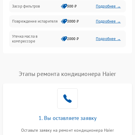
Работа системы
Засор фильтров
500 ₽
Подробнее →
Фильтрация
Повреждение испарителя
3000 ₽
Подробнее →
Хладагент
Утечка масла в
2000 ₽
Подробнее →
компрессоре
Повреждение
1500 ₽
Подробнее →
трубопроводов
Этапы ремонта кондиционера Haier
Неисправность
2000 ₽
Подробнее →
четырехходового клапана
Поломка подшипников
1500 ₽
Подробнее →
вентилятора
Повреждение корпуса
1000 ₽
Подробнее →
1. Вы оставляете заявку
Оставьте заявку на ремонт кондиционера Haier