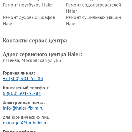
Ремонт ноутбуков Haier
Ремонт водонагревателей
Haier
Ремонт духовых шкафов
Ремонт сушильных машин
Haier
Haier
Ремонт варочных панелей
Ремонт морозильных камер
Haier
Haier
Контакты сервис центра
Ремонт роботов-пылесосов
Ремонт посудомоечных
Haier
машин Haier
Адрес сервисного центра Haier:
г. Пенза, Московская ул., 83
Горячая линия:
+7 (800) 301-55-83
Контактный телефон:
8 (800) 301-55-83
Электронная почта:
info@haier-fixim.ru
для юридических лиц
manager@fix-haier.ru
График работы: